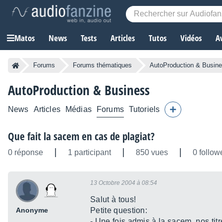
Matos
News
Tests
Articles
Tutos
Vidéos
A
Forums
Forums thématiques
AutoProduction & Busin
AutoProduction & Business
News
Articles
Médias
Forums
Tutoriels
Que fait la sacem en cas de plagiat?
0 réponse
1 participant
850 vues
0 follow
13 Octobre 2004 à 08:54
Salut à tous!
Anonyme
Petite question:
- Une fois admis à la sacem, nos titr