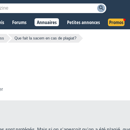
vis
Forums
Annuaires
Petites annonces
Promos
ess
Que fait la sacem en cas de plagiat?
er
es sont protégés. Mais si on s'aperçoit qu'on a été plagié, qu