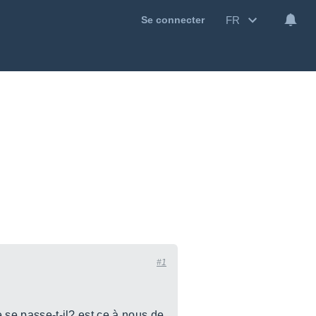
FR
Se connecter
#1
e se passe-t-il? est ce à nous de