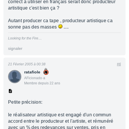
correct à utiliser en français serait donc producteur
artistique c'est bien ça ?
Autant producer ca tape , producteur artistique ca
sonne pas des masses
....
Looking for the Fire....
signaler
21 Février 2005 à 00:38
#6
ratafiole
AFicionado·a
Membre depuis 22 ans
Petite précision:
le réalisateur artistique est engagé d'un commun
accord entre le producteur et l'artiste, et rémunéré
avec un % des redevances sur ventes, pris en