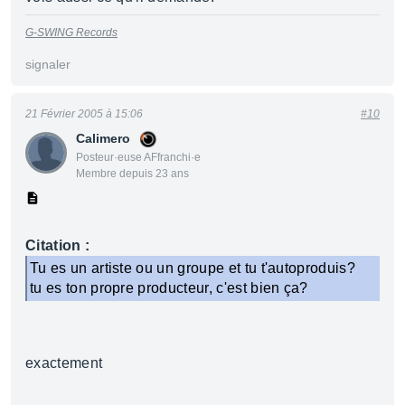
G-SWING Records
signaler
21 Février 2005 à 15:06
#10
Calimero
Posteur·euse AFfranchi·e
Membre depuis 23 ans
Citation :
Tu es un artiste ou un groupe et tu t'autoproduis?
tu es ton propre producteur, c'est bien ça?
exactement