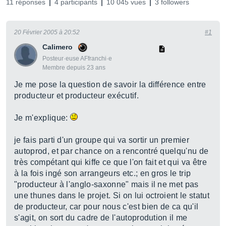
11 réponses
4 participants
10 045 vues
3 followers
20 Février 2005 à 20:52
#1
Calimero
Posteur·euse AFfranchi·e
Membre depuis 23 ans
Je me pose la question de savoir la différence entre
producteur et producteur exécutif.
Je m'explique:
je fais parti d'un groupe qui va sortir un premier
autoprod, et par chance on a rencontré quelqu'nu de
très compétant qui kiffe ce que l'on fait et qui va être
à la fois ingé son arrangeurs etc.; en gros le trip
"producteur à l'anglo-saxonne" mais il ne met pas
une thunes dans le projet. Si on lui octroient le statut
de producteur, car pour nous c'est bien de ca qu'il
s'agit, on sort du cadre de l'autoprodution il me