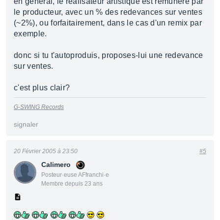
en général, le réalisateur artistique est rémunéré par
le producteur, avec un % des redevances sur ventes
(~2%), ou forfaitairement, dans le cas d'un remix par
exemple.
donc si tu t'autoproduis, proposes-lui une redevance
sur ventes.
c'est plus clair?
G-SWING Records
signaler
20 Février 2005 à 23:50
#5
Calimero
Posteur·euse AFfranchi·e
Membre depuis 23 ans