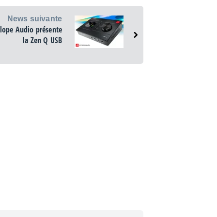
News suivante
lope Audio présente
la Zen Q USB