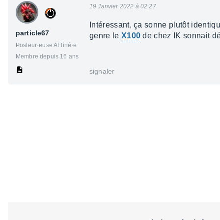
19 Janvier 2022 à 02:27
Intéressant, ça sonne plutôt identiq
particle67
genre le
X100
de chez IK sonnait déj
Posteur·euse AFfiné·e
Membre depuis 16 ans
signaler