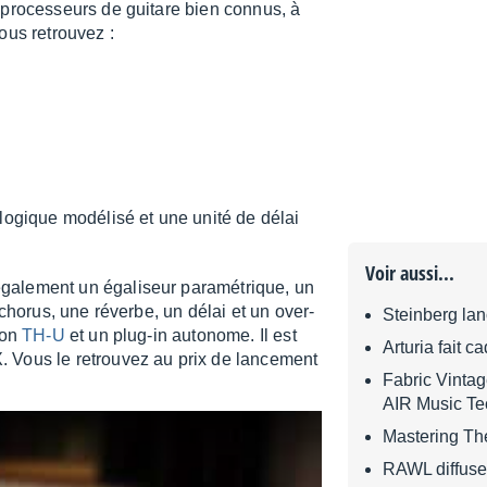
x proces­seurs de guitare bien connus, à
ous retrou­vez :
o­gique modé­lisé et une unité de délai
Voir aussi...
gale­ment un égali­seur para­mé­trique, un
 chorus, une réverbe, un délai et un over­
Steinberg la
ion
TH-U
et un plug-in auto­nome. Il est
Arturia fait 
Vous le retrou­vez au prix de lance­ment
Fabric Vintag
AIR Music Te
Mastering The
RAWL diffuse