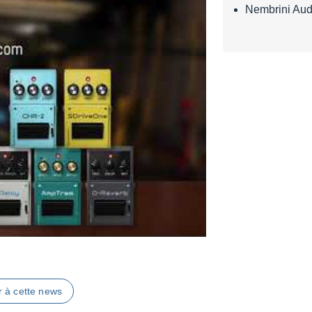
Nembrini Aud
r à cette news