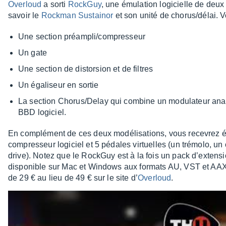
Over­loud
a sorti
Rock­Guy
, une émula­tion logi­cielle de deu
savoir le
Rock­man Sustai­nor
et son unité de chorus/délai. V
Une section préam­pli/compres­seur
Un gate
Une section de distor­sion et de filtres
Un égali­seur en sortie
La section Chorus/Delay qui combine un modu­la­teur anal
BBD logi­ciel.
En complé­ment de ces deux modé­li­sa­tions, vous rece­vrez é
compres­seur logi­ciel et 5 pédales virtuelles (un trémolo, un
drive). Notez que le Rock­Guy est à la fois un pack d’ex­ten­s
dispo­nible sur Mac et Windows aux formats AU, VST et AAX. 
de 29 € au lieu de 49 € sur le site d’
Over­loud
.