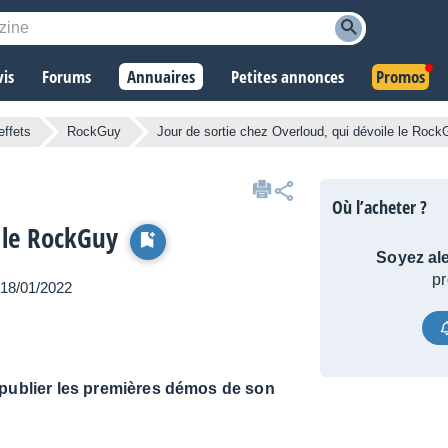
vis
Forums
Annuaires
Petites annonces
Promos
effets
RockGuy
Jour de sortie chez Overloud, qui dévoile le Roc
Où l’acheter ?
e le RockGuy
Soyez ale
pr
e 18/01/2022
 publier les premières démos de son