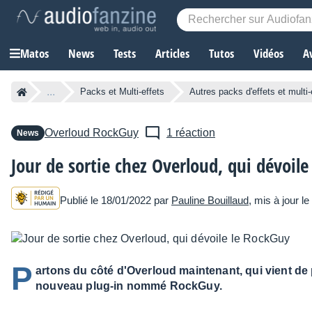
Matos
News
Tests
Articles
Tutos
Vidéos
A
...
Packs et Multi-effets
Autres packs d'effets et multi-
Overloud
RockGuy
1 réaction
News
Jour de sortie chez Overloud, qui dévoil
Publié le 18/01/2022 par
Pauline Bouillaud
, mis à jour l
P
artons du côté d'Overloud maintenant, qui vient de
nouveau plug-in nommé RockGuy.