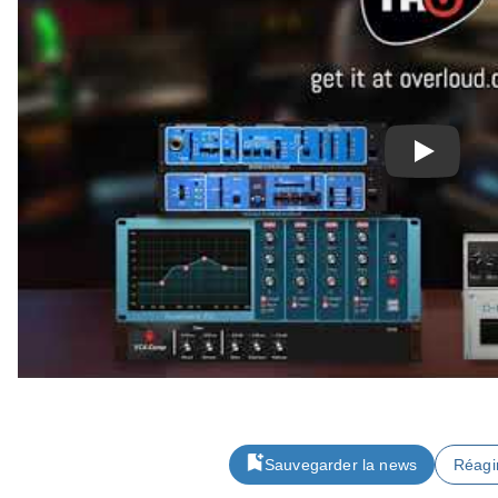
Play
Sauvegarder la news
Réagi