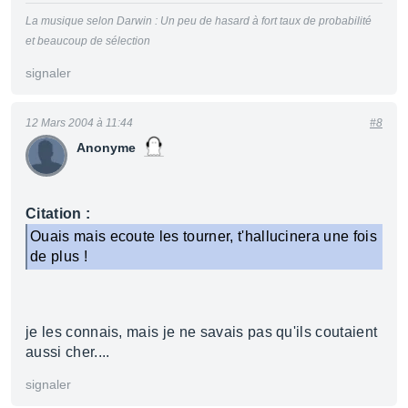
La musique selon Darwin : Un peu de hasard à fort taux de probabilité
et beaucoup de sélection
signaler
12 Mars 2004 à 11:44
#8
Anonyme
Citation :
Ouais mais ecoute les tourner, t'hallucinera une fois
de plus !
je les connais, mais je ne savais pas qu'ils coutaient
aussi cher....
signaler