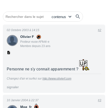
02 Octobre 2003 à 14:15
#2
Olivier F
Posteur·euse AFfolé·e
Membre depuis 23 ans
Personne ne s'y connait apparemment ?
Changez d'air et surfez sur
http://www.olivierf.com
signaler
10 Janvier 2004 à 22:37
#3
Moe_fr