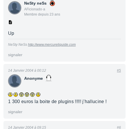
NeSty neSs
AFicionado·a
Membre depuis 23 ans
Up
NeSty NeSs
http://www.mercureliquide.com
signaler
14 Janvier 2004 à 00:12
#5
Anonyme
1 300 euros la boite de plugins !!!!! j'hallucine !
signaler
14 Janvier 2004 à 09:15
#6