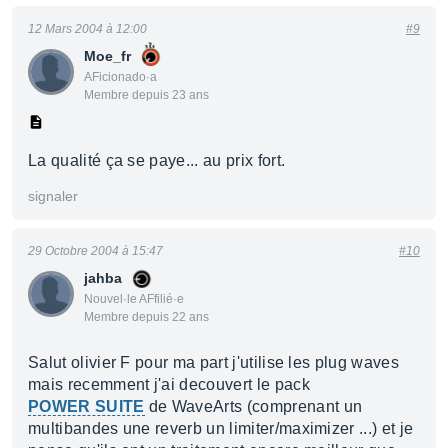
12 Mars 2004 à 12:00
#9
Moe_fr
AFicionado·a
Membre depuis 23 ans
La qualité ça se paye... au prix fort.
signaler
29 Octobre 2004 à 15:47
#10
jahba
Nouvel·le AFfilié·e
Membre depuis 22 ans
Salut olivier F pour ma part j'utilise les plug waves
mais recemment j'ai decouvert le pack
POWER SUITE
de WaveArts (comprenant un
multibandes une reverb un limiter/maximizer ...) et je