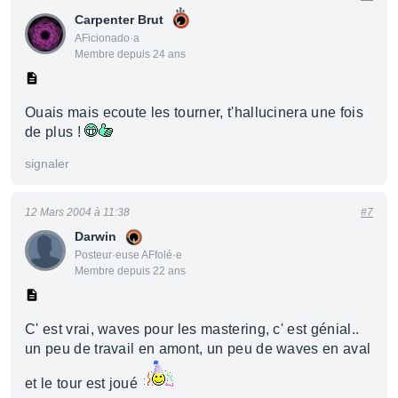
Carpenter Brut
AFicionado·a
Membre depuis 24 ans
Ouais mais ecoute les tourner, t'hallucinera une fois
de plus !
signaler
12 Mars 2004 à 11:38
#7
Darwin
Posteur·euse AFfolé·e
Membre depuis 22 ans
C' est vrai, waves pour les mastering, c' est génial..
un peu de travail en amont, un peu de waves en aval
et le tour est joué