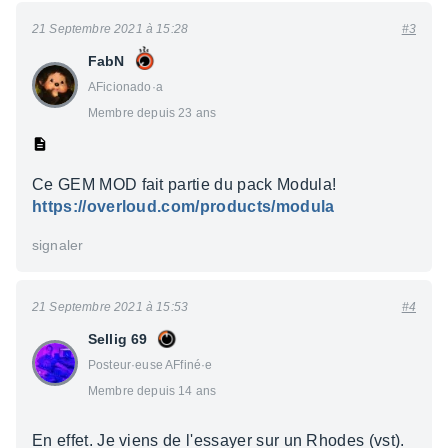
21 Septembre 2021 à 15:28
#3
FabN
AFicionado·a
Membre depuis 23 ans
Ce GEM MOD fait partie du pack Modula!
https://overloud.com/products/modula
signaler
21 Septembre 2021 à 15:53
#4
Sellig 69
Posteur·euse AFfiné·e
Membre depuis 14 ans
En effet. Je viens de l'essayer sur un Rhodes (vst).