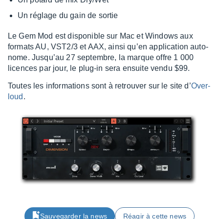
Un réglage du gain de sortie
Le Gem Mod est dispo­nible sur Mac et Windows aux
formats AU, VST2/3 et AAX, ainsi qu’en appli­ca­tion auto­
nome. Jusqu’au 27 septembre, la marque offre 1 000
licences par jour, le plug-in sera ensuite vendu $99.
Toutes les infor­ma­tions sont à retrou­ver sur le site d’
Over­
loud
.
Sauvegarder la news
Réagir à cette news