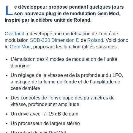
L
e développeur propose pendant quelques jours
son nouveau plug-in de modulation Gem Mod,
inspiré par la célèbre unité de Roland.
Over­loud
a déve­loppé une modé­li­sa­tion de l’unité de
modu­la­tion
SDD-320 Dimen­sion D
de
Roland
. Voici donc
le
Gem Mod
, propo­sant les fonc­tion­na­li­tés suivantes :
L’ému­la­tion des 4 modes de modu­la­tion de l’unité
d’ori­gine
Un réglage de la vitesse et de la profon­deur du LFO,
ainsi que de la forme de l’onde et de l’am­pli­tude de
cette dernière
Des contrôles de l’en­ve­loppe des para­mètres de
vitesse, profon­deur et ampli­tude
Un drive avec +/- 15 dB de gain
Un proces­seur de largeur stéréo
Un potard de mix Dry/Wet