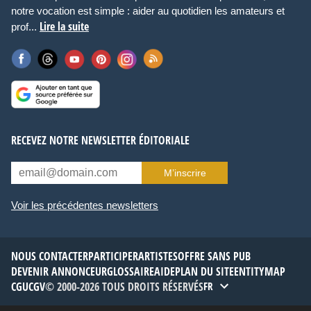
notre vocation est simple : aider au quotidien les amateurs et
Lire la suite
prof...
RECEVEZ NOTRE NEWSLETTER ÉDITORIALE
M’inscrire
Voir les précédentes newsletters
NOUS CONTACTER
PARTICIPER
ARTISTES
OFFRE SANS PUB
DEVENIR ANNONCEUR
GLOSSAIRE
AIDE
PLAN DU SITE
ENTITYMAP
CGU
CGV
© 2000-2026 TOUS DROITS RÉSERVÉS
FR