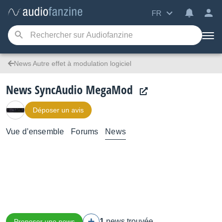
FR
News Autre effet à modulation logiciel
News SyncAudio MegaMod
Déposer un avis
Vue d’ensemble
Forums
News
1
news trouvée
Proposer une news