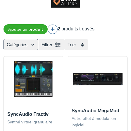
2
produits trouvés
Ajouter un
produit
Catégories
Filtrer
Trier
SyncAudio MegaMod
SyncAudio Fractiv
Autre effet à modulation
Synthé virtuel granulaire
logiciel