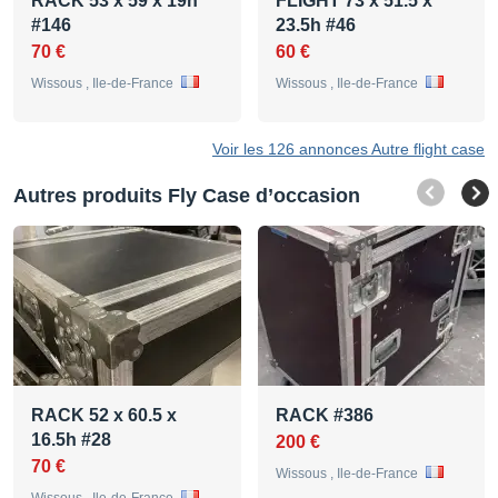
RACK 53 x 59 x 19h
FLIGHT 73 x 51.5 x
#146
23.5h #46
70 €
60 €
Wissous , Ile-de-France
Wissous , Ile-de-France
Voir les 126 annonces Autre flight case
Autres produits Fly Case d’occasion
RACK 52 x 60.5 x
RACK #386
16.5h #28
200 €
70 €
Wissous , Ile-de-France
Wissous , Ile-de-France