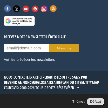
RECEVEZ NOTRE NEWSLETTER ÉDITORIALE
M’inscrire
Voir les précédentes newsletters
NOUS CONTACTER
PARTICIPER
ARTISTES
OFFRE SANS PUB
DEVENIR ANNONCEUR
GLOSSAIRE
AIDE
PLAN DU SITE
ENTITYMAP
CGU
CGV
© 2000-2026 TOUS DROITS RÉSERVÉS
FR
Thème :
Défaut