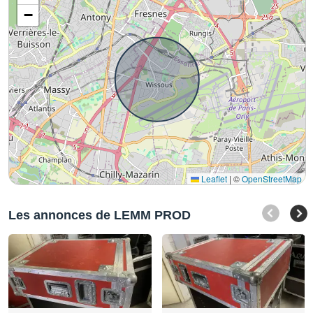
−
Leaflet
|
©
OpenStreetMap
Les annonces de LEMM PROD