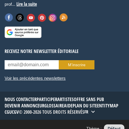
Lire la suite
prof...
RECEVEZ NOTRE NEWSLETTER ÉDITORIALE
M’inscrire
Voir les précédentes newsletters
NOUS CONTACTER
PARTICIPER
ARTISTES
OFFRE SANS PUB
DEVENIR ANNONCEUR
GLOSSAIRE
AIDE
PLAN DU SITE
ENTITYMAP
CGU
CGV
© 2000-2026 TOUS DROITS RÉSERVÉS
FR
Thème :
Défaut