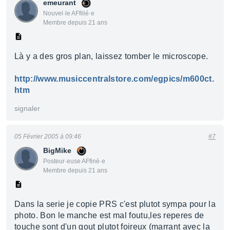
emeurant
Nouvel·le AFfilié·e
Membre depuis 21 ans
Là y a des gros plan, laissez tomber le microscope.
http://www.musiccentralstore.com/egpics/m600ct.
htm
signaler
05 Février 2005 à 09:46
#7
BigMike
Posteur·euse AFfiné·e
Membre depuis 21 ans
Dans la serie je copie PRS c'est plutot sympa pour la
photo. Bon le manche est mal foutu,les reperes de
touche sont d'un gout plutot foireux (marrant avec la