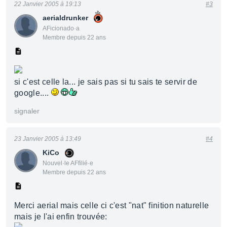
22 Janvier 2005 à 19:13
#3
aerialdrunker
AFicionado·a
Membre depuis 22 ans
si c'est celle la... je sais pas si tu sais te servir de
google....
signaler
23 Janvier 2005 à 13:49
#4
KiCo
Nouvel·le AFfilié·e
Membre depuis 22 ans
Merci aerial mais celle ci c'est "nat" finition naturelle
mais je l'ai enfin trouvée: