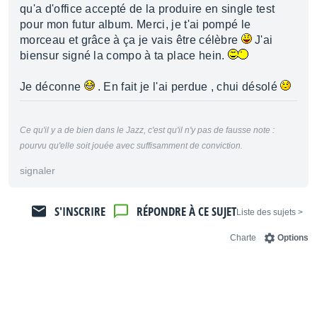
qu'a d'office accepté de la produire en single test
pour mon futur album. Merci, je t'ai pompé le
morceau et grâce à ça je vais être célèbre
J'ai
biensur signé la compo à ta place hein.
Je déconne
. En fait je l'ai perdue , chui désolé
Ce qu'il y a de bien dans le Jazz, c'est qu'il n'y pas de fausse note :
pourvu qu'elle soit jouée avec suffisamment de conviction.
signaler
S'INSCRIRE
RÉPONDRE À CE SUJET
< Liste des sujets
Charte
Options