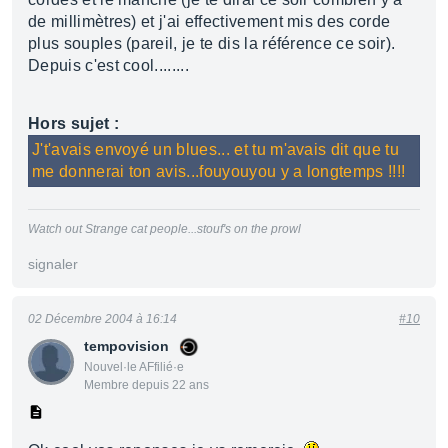
de millimètres) et j'ai effectivement mis des corde
plus souples (pareil, je te dis la référence ce soir).
Depuis c'est cool........
Hors sujet :
J't'avais envoyé un blues... et tu m'avais dit que tu
me donnerai ton avis...fouyouyou y a longtemps !!!!
Watch out Strange cat people...stouf's on the prowl
signaler
02 Décembre 2004 à 16:14
#10
tempovision
Nouvel·le AFfilié·e
Membre depuis 22 ans