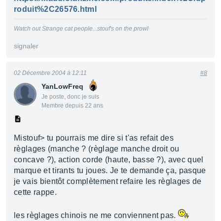
roduit%2C26576.html
Watch out Strange cat people...stouf's on the prowl
signaler
02 Décembre 2004 à 12:11
#8
YanLowFreq
Je poste, donc je suis
Membre depuis 22 ans
Mistouf> tu pourrais me dire si t'as refait des
règlages (manche ? (règlage manche droit ou
concave ?), action corde (haute, basse ?), avec quel
marque et tirants tu joues. Je te demande ça, pasque
je vais bientôt complètement refaire les règlages de
cette rappe.
les règlages chinois ne me conviennent pas.