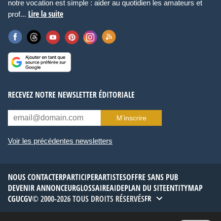
notre vocation est simple : aider au quotidien les amateurs et
Lire la suite
prof...
RECEVEZ NOTRE NEWSLETTER ÉDITORIALE
M’inscrire
Voir les précédentes newsletters
NOUS CONTACTER
PARTICIPER
ARTISTES
OFFRE SANS PUB
DEVENIR ANNONCEUR
GLOSSAIRE
AIDE
PLAN DU SITE
ENTITYMAP
CGU
CGV
© 2000-2026 TOUS DROITS RÉSERVÉS
FR