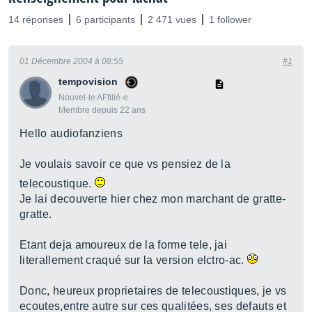
14 réponses
6 participants
2 471 vues
1 follower
01 Décembre 2004 à 08:55
#1
tempovision
Nouvel·le AFfilié·e
Membre depuis 22 ans
Hello audiofanziens
Je voulais savoir ce que vs pensiez de la
telecoustique.
Je lai decouverte hier chez mon marchant de gratte-
gratte.
Etant deja amoureux de la forme tele, jai
literallement craqué sur la version elctro-ac.
Donc, heureux proprietaires de telecoustiques, je vs
ecoutes,entre autre sur ces qualitées, ses defauts et