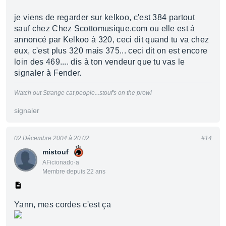
je viens de regarder sur kelkoo, c'est 384 partout
sauf chez Chez Scottomusique.com ou elle est à
annoncé par Kelkoo à 320, ceci dit quand tu va chez
eux, c'est plus 320 mais 375... ceci dit on est encore
loin des 469.... dis à ton vendeur que tu vas le
signaler à Fender.
Watch out Strange cat people...stouf's on the prowl
signaler
02 Décembre 2004 à 20:02
#14
mistouf
AFicionado·a
Membre depuis 22 ans
Yann, mes cordes c'est ça