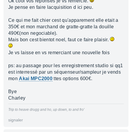
Ok cool vos reponses je vs remercie.
Je pense en faire lacquisition d ici peu.
Ce qui me fait chier cest qu'apparement elle etait a
350€ et mon marchand de gratte-gratte la douille
490€(non negociable).
Mais bon cest bientot noel, faut ce faire plaisir.
Je vs laisse en vs remerciant une nouvelle fois
ps: au passage pour les enregistrement studio si qq1
est interressé par un séquenseur/sampleur je vends
mon
Akai MPC2000
ttes options 600€.
Bye
Charley
Trip to heave drugg and ho, up down, to and fro'
signaler