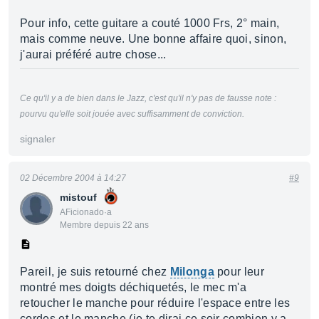
Pour info, cette guitare a couté 1000 Frs, 2° main,
mais comme neuve. Une bonne affaire quoi, sinon,
j'aurai préféré autre chose...
Ce qu'il y a de bien dans le Jazz, c'est qu'il n'y pas de fausse note :
pourvu qu'elle soit jouée avec suffisamment de conviction.
signaler
02 Décembre 2004 à 14:27
#9
mistouf
AFicionado·a
Membre depuis 22 ans
Pareil, je suis retourné chez
Milonga
pour leur
montré mes doigts déchiquetés, le mec m'a
retoucher le manche pour réduire l'espace entre les
cordes et le manche (je te dirai ce soir combien y a