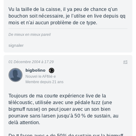
Vu la taille de la caisse, il ya peu de chance q'un
bouchon soit nécessaire, je l'utilse en live depuis qq
mois et n'ai aucun problème de ce type.
De mieux en mieux pareil
signaler
01 Décembre 2004 à 17:29
#5
bigbolino
Nouvel·le AFfilié·e
Membre depuis 21 ans
Toujours de ma courte expérience live de la
télécoustic, utilisée avec une pédale fuzz (une
bigmuff russe) on peut jouer avec un son bien
pourrave sans larsen jusqu'à 50 % de sustain, au
delà attention.
De tt façon avec + de 50% de sustain sur la bigmuff