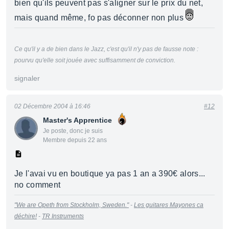
bien qu'ils peuvent pas s'aligner sur le prix du net,
mais quand même, fo pas déconner non plus
Ce qu'il y a de bien dans le Jazz, c'est qu'il n'y pas de fausse note :
pourvu qu'elle soit jouée avec suffisamment de conviction.
signaler
02 Décembre 2004 à 16:46
#12
Master's Apprentice
Je poste, donc je suis
Membre depuis 22 ans
Je l'avai vu en boutique ya pas 1 an a 390€ alors...
no comment
"We are Opeth from Stockholm, Sweden."
-
Les guitares Mayones ca
déchire!
-
TR Instruments