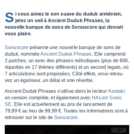
S
i vous aimez le son suave du duduk arménien,
jetez un oeil à Ancient Duduk Phrases, la
nouvelle banque de sons de Sonuscore qui devrait
vous plaire.
Sonus­­core
présente une nouvelle banque de sons de
duduk, nommée
Ancient Duduk Phrases
. Elle comprend
2 patches, un avec des phrases mélo­­diques (plus de 600,
répar­­ties en 17 thèmes diffé­­rents) et un second legato, où
7 arti­­cu­­la­­tions sont propo­­sées. Côté effets, vous retrou­­
vez un égali­­seur, un délai et une réverbe.
Ancient Duduk Phrases s’uti­­lise dans le lecteur
Kontakt
en version complète, et égale­­ment avec
HALion Sonic
SE
. Elle est actuel­­le­­ment au prix de lance­­ment de
79,99 € au lieu de 99,99 €. Toutes les infor­­ma­­tions sont à
retrou­­ver sur le site de
Sonus­­core
.