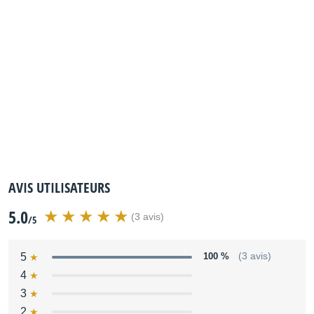
que
MATHS
Marie bien avec les
points de pression
AVIS UTILISATEURS
5.0
(3 avis)
/5
5
100 %
(3 avis)
4
3
2