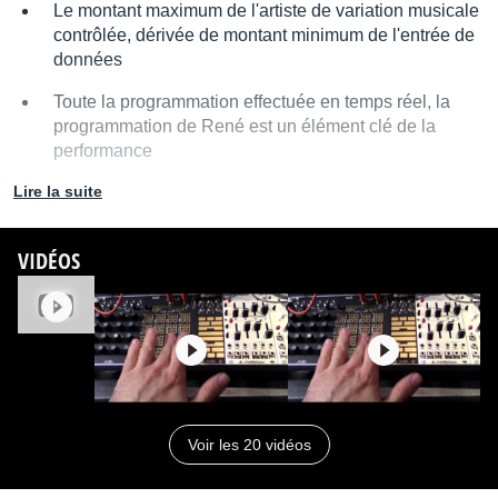
Le montant maximum de l'artiste de variation musicale
contrôlée, dérivée de montant minimum de l'entrée de
données
Toute la programmation effectuée en temps réel, la
programmation de René est un élément clé de la
performance
Lire la suite
Jusqu'à 4 entrées d'horloge et 2 entrées CV peuvent
être utilisés simultanément pour réaliser des motifs
complexes, musicales
VIDÉOS
1 Sortie de tension quantifiée (forcé à échelles
musicales programmées) utile pour contrôler le
tangage
DPO
1 tension non quantifié out, utile pour contrôler le
timbre ou la hauteur dans tout le système
2 portes / impulsion cours d'eau, utile pour générer
Voir les 20 vidéos
timing des événements dans un patch ou de
déclencher un générateur de fonctions telles