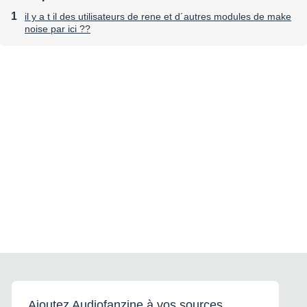
il y a t il des utilisateurs de rene et d´autres modules de make
noise par ici ??
Ajoutez Audiofanzine à vos sources