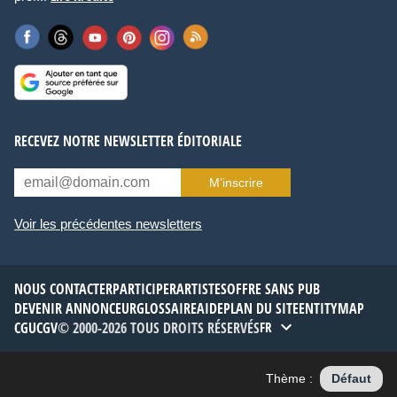
RECEVEZ NOTRE NEWSLETTER ÉDITORIALE
M’inscrire
Voir les précédentes newsletters
NOUS CONTACTER
PARTICIPER
ARTISTES
OFFRE SANS PUB
DEVENIR ANNONCEUR
GLOSSAIRE
AIDE
PLAN DU SITE
ENTITYMAP
CGU
CGV
© 2000-2026 TOUS DROITS RÉSERVÉS
FR
Thème :
Défaut