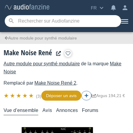
FR
Autre module pour synthé modulaire
Make Noise René
Autre module pour synthé modulaire
de la marque
Make
Noise
Remplacé par
Make Noise
René 2
.
Déposer un avis
Argus 194,21 €
(3)
Vue d’ensemble
Avis
Annonces
Forums