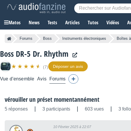
Matos
News
Tests
Articles
Tutos
Vidéos
A
Forums
Boss
Instruments électroniques
Boîtes 
Boss DR-5 Dr. Rhythm
Déposer un avis
(7)
Vue d’ensemble
Avis
Forums
vérouiller un préset momentannément
5 réponses
3 participants
603 vues
3 foll
10 Février 2025 à 22:07