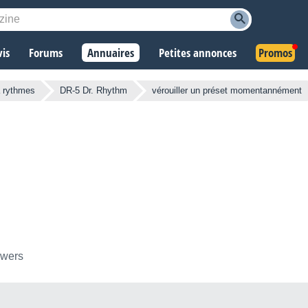
vis
Forums
Annuaires
Petites annonces
Promos
à rythmes
DR-5 Dr. Rhythm
vérouiller un préset momentannément
owers