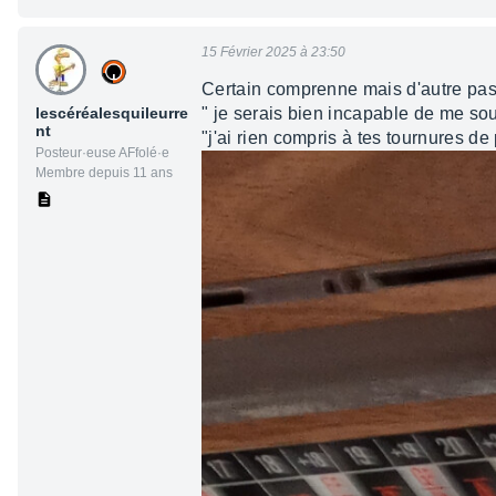
15 Février 2025 à 23:50
Certain comprenne mais d'autre pas
lescéréalesquileurre
" je serais bien incapable de me so
nt
"j'ai rien compris à tes tournures de 
Posteur·euse AFfolé·e
Membre depuis 11 ans