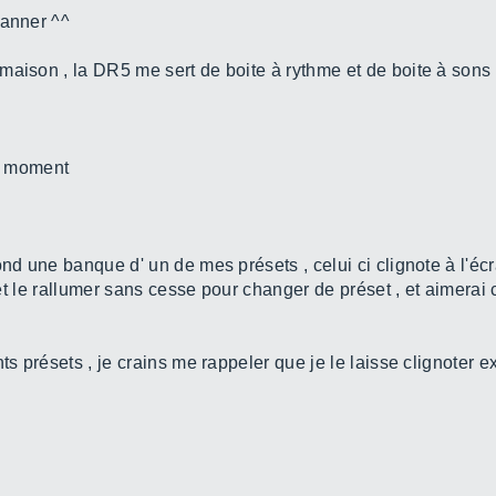
panner ^^
maison , la DR5 me sert de boite à rythme et de boite à sons
on moment
ond une banque d' un de mes présets , celui ci clignote à l'é
e et le rallumer sans cesse pour changer de préset , et aimerai
ts présets , je crains me rappeler que je le laisse clignoter e