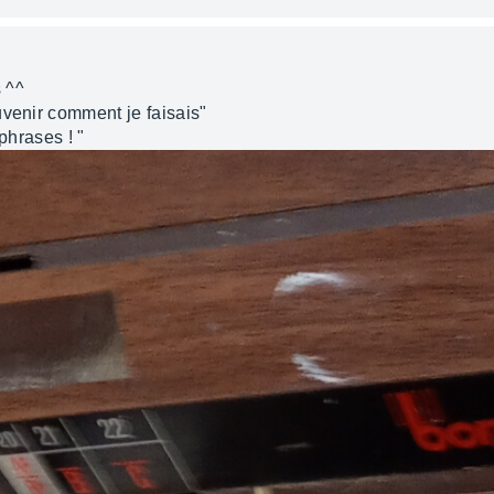
 ^^
uvenir comment je faisais"
phrases ! "