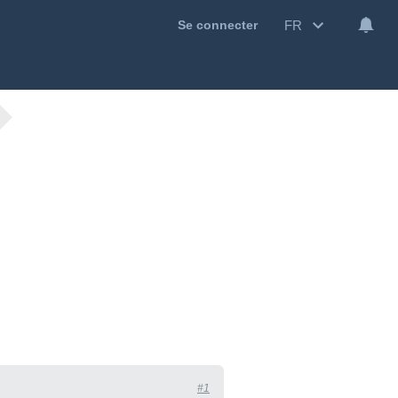
FR
Se connecter
#1