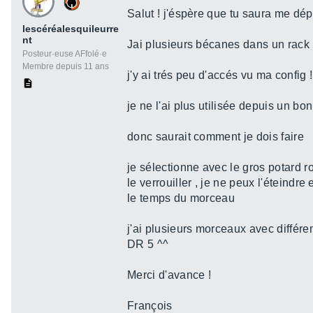
Salut ! j'éspère que tu saura me dé
lescéréalesquileurre
nt
Jai plusieurs bécanes dans un rack 
Posteur·euse AFfolé·e
Membre depuis 11 ans
j'y ai trés peu d'accés vu ma config !
je ne l'ai plus utilisée depuis un b
donc saurait comment je dois faire
je sélectionne avec le gros potard r
le verrouiller , je ne peux l'éteindr
le temps du morceau
j'ai plusieurs morceaux avec différen
DR 5 ^^
Merci d'avance !
François