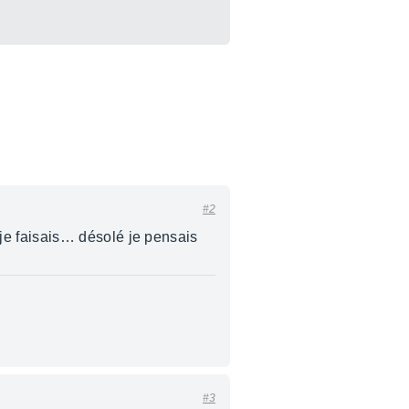
#2
je faisais… désolé je pensais
#3