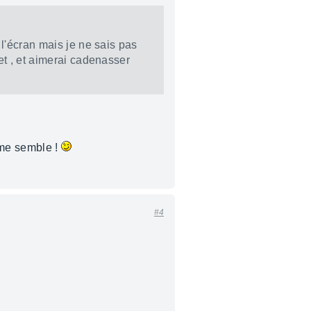
 l'écran mais je ne sais pas
et , et aimerai cadenasser
 me semble !
#4