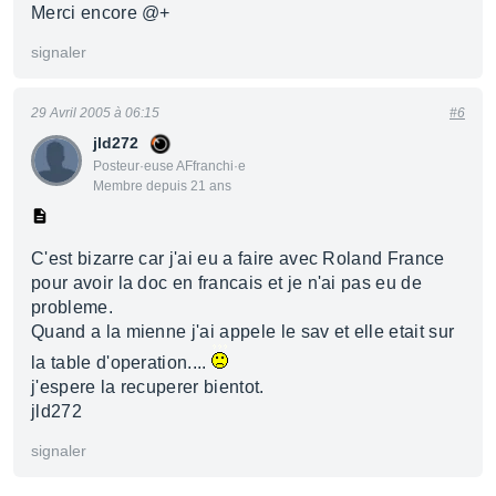
Merci encore @+
signaler
29 Avril 2005 à 06:15
#6
jld272
Posteur·euse AFfranchi·e
Membre depuis 21 ans
C'est bizarre car j'ai eu a faire avec Roland France
pour avoir la doc en francais et je n'ai pas eu de
probleme.
Quand a la mienne j'ai appele le sav et elle etait sur
la table d'operation....
j'espere la recuperer bientot.
jld272
signaler