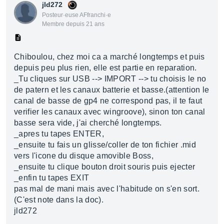
jld272
Posteur·euse AFfranchi·e
Membre depuis 21 ans
Chiboulou, chez moi ca a marché longtemps et puis
depuis peu plus rien, elle est partie en reparation.
_Tu cliques sur USB --> IMPORT --> tu choisis le no
de patern et les canaux batterie et basse.(attention le
canal de basse de gp4 ne correspond pas, il te faut
verifier les canaux avec wingroove), sinon ton canal
basse sera vide, j'ai cherché longtemps.
_apres tu tapes ENTER,
_ensuite tu fais un glisse/coller de ton fichier .mid
vers l'icone du disque amovible Boss,
_ensuite tu clique bouton droit souris puis ejecter
_enfin tu tapes EXIT
pas mal de mani mais avec l'habitude on s'en sort.
(C'est note dans la doc).
jld272