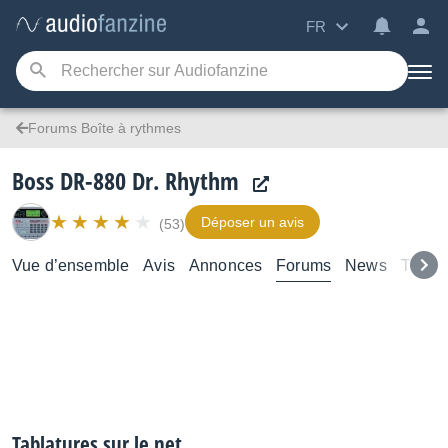
FR
Forums Boîte à rythmes
Boss DR-880 Dr. Rhythm
Déposer un avis
(53)
Vue d’ensemble
Avis
Annonces
Forums
News
Tutori
Tablatures sur le net