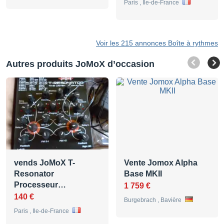
Paris , Ile-de-France
Voir les 215 annonces Boîte à rythmes
Autres produits JoMoX d’occasion
vends JoMoX T-
Vente Jomox Alpha
Resonator
Base MKII
Processeur…
1 759 €
140 €
Burgebrach , Bavière
Paris , Ile-de-France