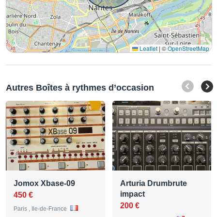
Leaflet
|
©
OpenStreetMap
Autres Boîtes à rythmes d’occasion
Jomox Xbase-09
Arturia Drumbrute
impact
450 €
200 €
Paris , Ile-de-France