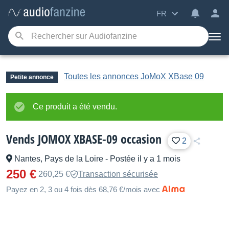
FR
Toutes les annonces JoMoX XBase 09
Petite annonce
Ce produit a été vendu.
Vends JOMOX XBASE-09 occasion
2
Nantes, Pays de la Loire
-
Postée il y a 1 mois
250 €
260,25 €
Transaction sécurisée
Payez en 2, 3 ou 4 fois dès 68,76 €/mois avec