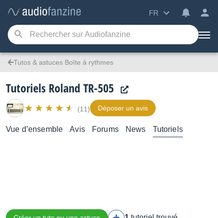
FR
Tutos & astuces Boîte à rythmes
Tutoriels Roland TR-505
Déposer un avis
(11)
Vue d’ensemble
Avis
Forums
News
Tutoriels
1
tutoriel trouvé
Créer un tuto ou une astuce