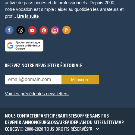
active de passionnés et de professionnels. Depuis 2000,
notre vocation est simple : aider au quotidien les amateurs et
Lire la suite
prof...
RECEVEZ NOTRE NEWSLETTER ÉDITORIALE
M’inscrire
Voir les précédentes newsletters
NOUS CONTACTER
PARTICIPER
ARTISTES
OFFRE SANS PUB
DEVENIR ANNONCEUR
GLOSSAIRE
AIDE
PLAN DU SITE
ENTITYMAP
CGU
CGV
© 2000-2026 TOUS DROITS RÉSERVÉS
FR