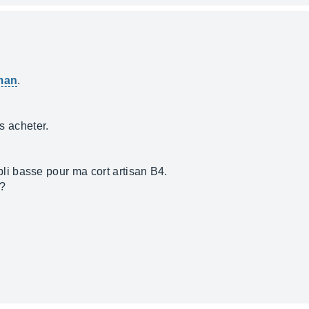
man
.
is acheter.
i basse pour ma cort artisan B4.
 ?