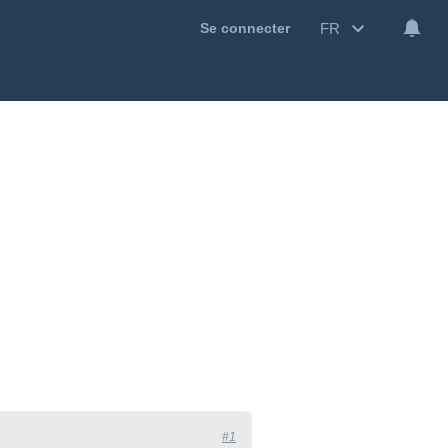
FR
Se connecter
#1