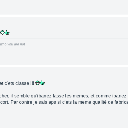
n
r who you are not
et c'ets classe !!!
cher, il semble qu'ibanez fasse les memes, et comme ibanez 
cort. Par contre je sais aps si c'ets la meme qualité de fabrica