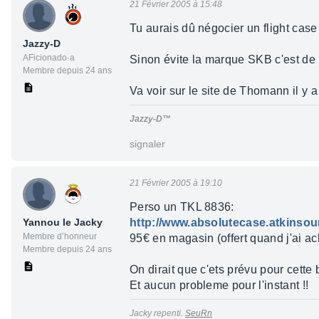
21 Février 2005 à 15:48
Tu aurais dû négocier un flight cas
Jazzy-D
AFicionado·a
Sinon évite la marque SKB c'est de l
Membre depuis 24 ans
Va voir sur le site de Thomann il y a
Jazzy-D™
signaler
21 Février 2005 à 19:10
Perso un TKL 8836:
Yannou le Jacky
http://www.absolutecase.atkinsou
Membre d’honneur
95€ en magasin (offert quand j'ai ac
Membre depuis 24 ans
On dirait que c'ets prévu pour cette b
Et aucun probleme pour l'instant !!
Jacky repenti.
SeuRn