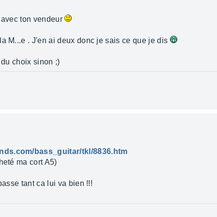
e avec ton vendeur
a M...e . J'en ai deux donc je sais ce que je dis
 du choix sinon ;)
nds.com/bass_guitar/tkl/8836.htm
heté ma cort A5)
asse tant ca lui va bien !!!