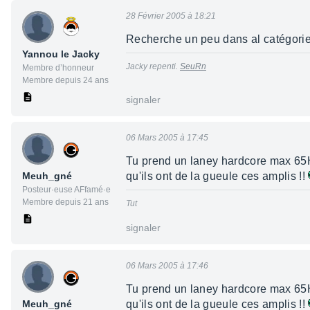
28 Février 2005 à 18:21
Recherche un peu dans al catégorie 
Yannou le Jacky
Jacky repenti.
SeuRn
Membre d’honneur
Membre depuis 24 ans
signaler
06 Mars 2005 à 17:45
Tu prend un laney hardcore max 65H
Meuh_gné
qu'ils ont de la gueule ces amplis !!
Posteur·euse AFfamé·e
Membre depuis 21 ans
Tut
signaler
06 Mars 2005 à 17:46
Tu prend un laney hardcore max 65H
Meuh_gné
qu'ils ont de la gueule ces amplis !!