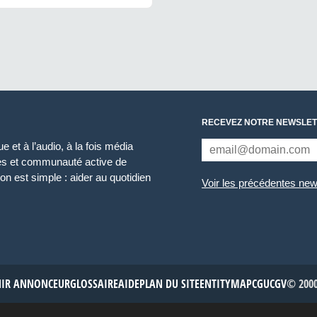
RECEVEZ NOTRE NEWSLET
 et à l’audio, à la fois média
ces et communauté active de
n est simple : aider au quotidien
Voir les précédentes new
NIR ANNONCEUR
GLOSSAIRE
AIDE
PLAN DU SITE
ENTITYMAP
CGU
CGV
© 2000