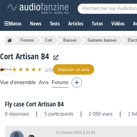
Matos
News
Tests
Articles
Tutos
Vidéos
A
Forums
Cort
Basses
Guitares basses
Élect
Cort Artisan B4
Déposer un avis
(23)
Vue d’ensemble
Avis
Forums
Fly case Cort Artisan B4
8 réponses
5 participants
2 080 vues
1 fo
21 Février 2005 à 13:45