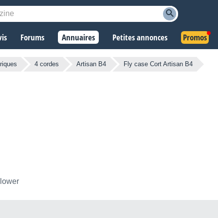
vis
Forums
Annuaires
Petites annonces
Promos
riques
4 cordes
Artisan B4
Fly case Cort Artisan B4
llower