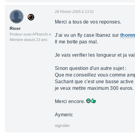
28 Février 2005 à 13:51
Merci a tous de vos reponses.
Ricor
Posteur·euse AFfranchi·e
J'ai vu un fly case Ibanez sur
thom
Membre depuis 23 ans
Il me botte pas mal.
Je vais verifier les longueur et ja va
Sinon question d'un autre sujet :
Que me conseillez vous comme ampl
Sachant que c'est une basse active
je veux mettre maximum 300 euros.
Merci encore.
Aymeric
signaler