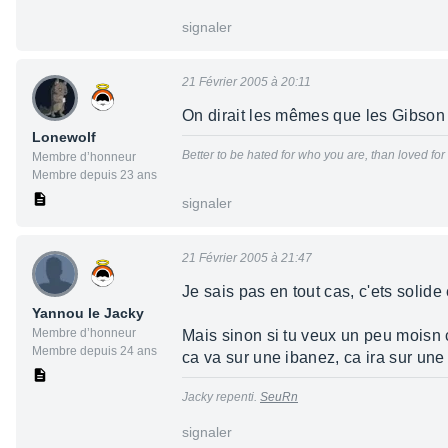
signaler
21 Février 2005 à 20:11
On dirait les mêmes que les Gibso
Lonewolf
Better to be hated for who you are, than loved fo
Membre d’honneur
Membre depuis 23 ans
signaler
21 Février 2005 à 21:47
Je sais pas en tout cas, c'ets solide 
Yannou le Jacky
Membre d’honneur
Mais sinon si tu veux un peu moisn 
Membre depuis 24 ans
ca va sur une ibanez, ca ira sur une 
Jacky repenti.
SeuRn
signaler