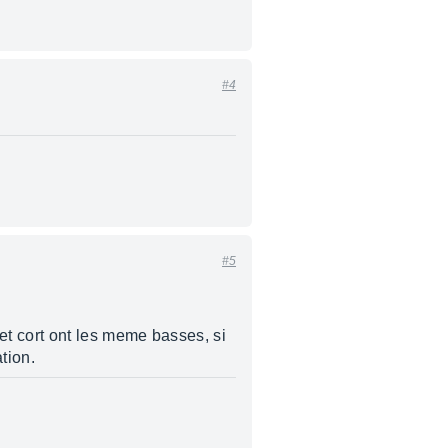
#4
#5
et cort ont les meme basses, si
tion.