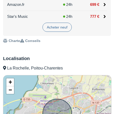
Amazon.fr
24h
699 €
Star's Music
24h
777 €
Acheter neuf
Charte
Conseils
Localisation
La Rochelle, Poitou-Charentes
+
−