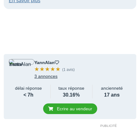
En savoir plus
YannAlan
(1 avis)
3 annonces
délai réponse
taux réponse
ancienneté
< 7h
30.16%
17 ans
Ecrire au vendeur