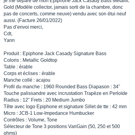
je me sépare de mon Epiphone Jack Casady Bass Metallic
Gold (Modèle collector, jamais sorti de la chambre, donc
pas de concerts, comme neuve) vendu avec son étui neuf
aussi. (Facture 26/01/2022)
Pas d’envoi merci,
Cdt,
Yann
Produit : Epiphone Jack Casady Signature Bass
Coloris : Metallic Goldtop
Table : érable
Corps et éclises : érable
Manche collé : acajou
Profil du manche : 1960 Rounded Bass Diapason : 34"
Touche palissandre avec incrustation Trapèze en Perloïde
Radius : 12" Frets : 20 Medium Jumbo
Tête avec logo Epiphone et signature Sillet de tte : 42 mm
Micro : JCB-1 Low-Impedance Humbucker
Contrôles : Volume, Tone
Sélecteur de Tone 3 positions VariGain (50, 250 et 500
ohms)