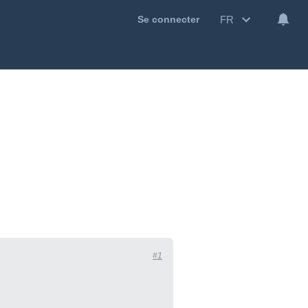
FR
Se connecter
#1