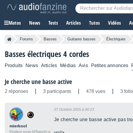
Matos
News
Tests
Articles
Tutos
Vidéos
A
Forums
Basses
Guitares basses
Électriques
Basses électriques 4 cordes
Produits
News
Articles
Médias
Avis
Petites annonces
Je cherche une basse active
2 réponses
3 participants
478 vues
3 foll
07 Octobre 2005 à 00:23
Je cherche une basse active pas tro
mierkool
Posteur·euse AFfranchi·e
voila