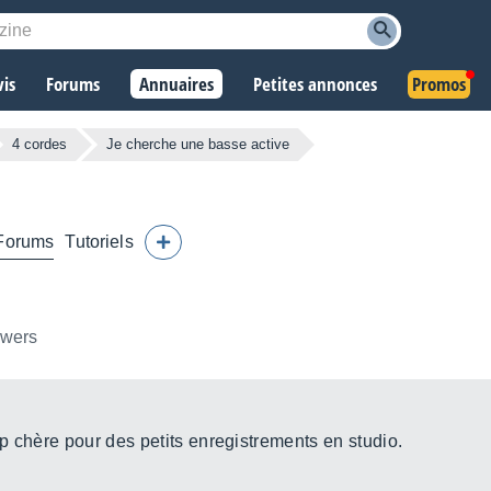
vis
Forums
Annuaires
Petites annonces
Promos
4 cordes
Je cherche une basse active
Forums
Tutoriels
owers
p chère pour des petits enregistrements en studio.