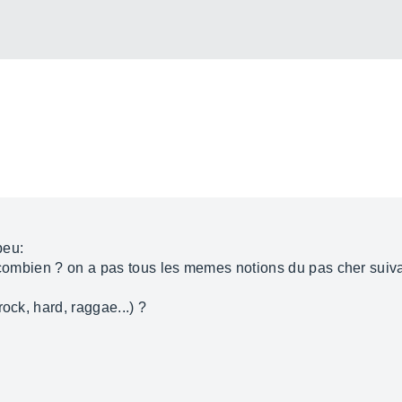
peu:
n combien ? on a pas tous les memes notions du pas cher suiva
ock, hard, raggae...) ?