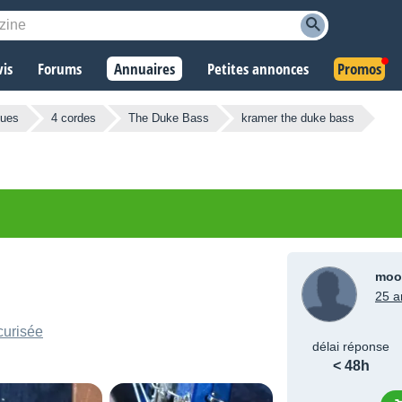
vis
Forums
Annuaires
Petites annonces
Promos
ques
4 cordes
The Duke Bass
kramer the duke bass
moo
25 a
curisée
délai réponse
< 48h