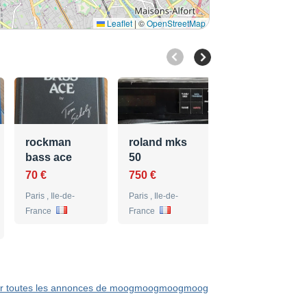
Leaflet
|
©
OpenStreetMap
softube
console mk II
250 €
rockman
roland mks
Paris , Ile-de-
bass ace
50
France
70 €
750 €
Paris , Ile-de-
Paris , Ile-de-
France
France
ir toutes les annonces de moogmoogmoogmoog