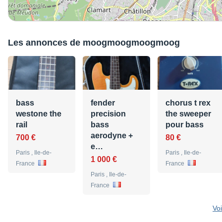
Les annonces de moogmoogmoogmoog
bass
fender
chorus t rex
westone the
precision
the sweeper
rail
bass
pour bass
aerodyne +
700 €
80 €
e…
Paris , Ile-de-
Paris , Ile-de-
1 000 €
France
France
Paris , Ile-de-
France
Vo