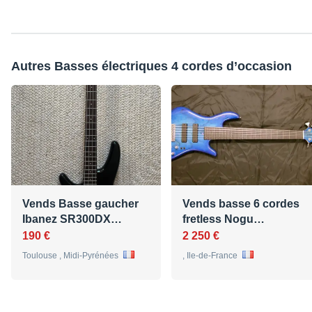
Autres Basses électriques 4 cordes d’occasion
Vends Basse gaucher
Vends basse 6 cordes
Ibanez SR300DX…
fretless Nogu…
190 €
2 250 €
Toulouse , Midi-Pyrénées
, Ile-de-France