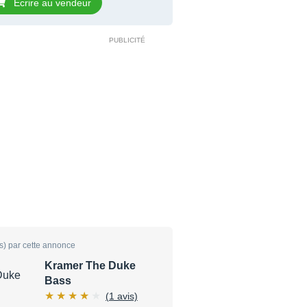
Ecrire au vendeur
s) par cette annonce
Kramer The Duke
Bass
(1 avis)