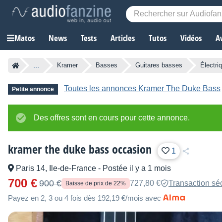
Matos
News
Tests
Articles
Tutos
Vidéos
A
...
Kramer
Basses
Guitares basses
Électri
Toutes les annonces Kramer The Duke Bass
Petite annonce
Des offres sont en cours pour cette annonce.
kramer the duke bass occasion
1
Paris 14, Ile-de-France
-
Postée il y a 1 mois
700 €
900 €
727,80 €
Transaction sé
Baisse de prix de 22%
Payez en 2, 3 ou 4 fois dès 192,19 €/mois avec