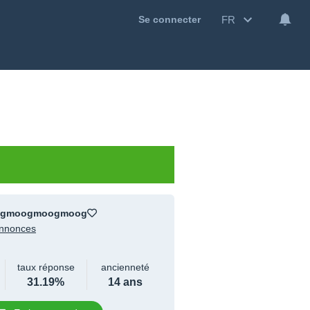
FR
Se connecter
gmoogmoogmoog
nnonces
taux réponse
ancienneté
31.19%
14 ans