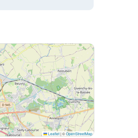
Leaflet
|
©
OpenStreetMap