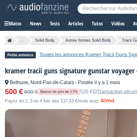
Matos
News
Tests
Articles
Tutos
Vidéos
A
...
Solid Body
Autres formes Solid Body
Tracii 
Toutes les annonces Kramer Tracii Guns Sig
Petite annonce
kramer tracii guns signature gunstar voyager
Bethune, Nord-Pas-de-Calais
-
Postée il y a 1 mois
500 €
600 €
520 €
Transaction sécur
Baisse de prix de 17%
Payez en 2, 3 ou 4 fois dès 137,33 €/mois avec