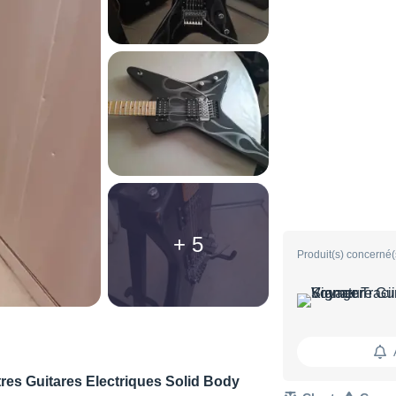
+ 5
Produit(s) concerné(
res Guitares Electriques Solid Body