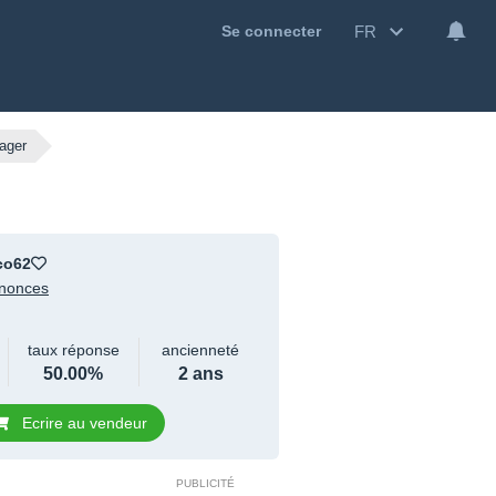
FR
Se connecter
yager
co62
nonces
taux réponse
ancienneté
50.00%
2 ans
Ecrire au vendeur