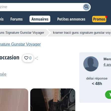
vis
Forums
Annuaires
Petites annonces
Promos
Guns Signature Gunstar Voyager
kramer tracii guns signature gunstar vo
nature Gunstar Voyager
 occasion
0
Mer
4 an
isée
délai réponse
< 48h