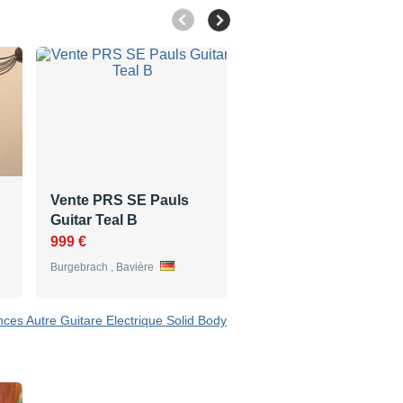
Vente PRS SE Pauls
Guitare électrique
Guitar Teal B
Yamaha SGV800
999 €
790 €
Burgebrach , Bavière
Nantes , Pays de la Loire
nces Autre Guitare Electrique Solid Body