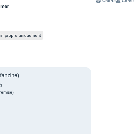
Charte
Conse
amer
in propre uniquement
fanzine)
t)
remise)