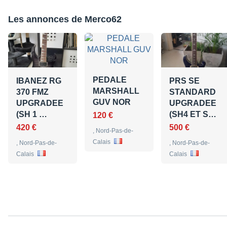
Les annonces de Merco62
PEDALE
IBANEZ RG
PRS SE
MARSHALL
370 FMZ
STANDARD
GUV NOR
UPGRADEE
UPGRADEE
(SH 1 …
(SH4 ET S…
120 €
420 €
500 €
, Nord-Pas-de-
Calais
, Nord-Pas-de-
, Nord-Pas-de-
Calais
Calais