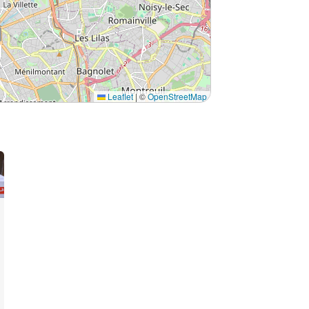
Leaflet
|
©
OpenStreetMap