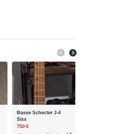
Basse Schecter J-4
FENDER Precision
Sixx
Bass PB'60 Hama O
750 €
1 329 €