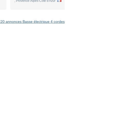
, Provence-Alpes-Côte d'Azur
Sevran , Ile-de-France
 220 annonces Basse électrique 4 cordes