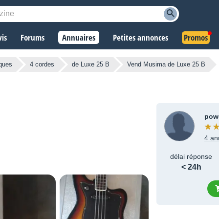
vis
Forums
Annuaires
Petites annonces
Promos
iques
4 cordes
de Luxe 25 B
Vend Musima de Luxe 25 B
pow
4 an
délai réponse
< 24h