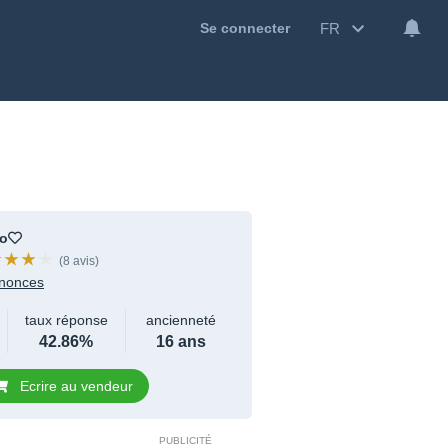
FR
Se connecter
o
(8 avis)
nonces
taux réponse
ancienneté
42.86%
16 ans
Ecrire au vendeur