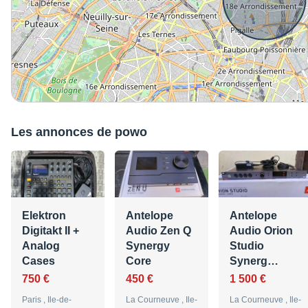
Les annonces de powo
Elektron
Antelope
Antelope
Digitakt II +
Audio Zen Q
Audio Orion
Analog
Synergy
Studio
Cases
Core
Synerg…
750 €
450 €
1 500 €
Paris , Ile-de-
La Courneuve , Ile-
La Courneuve , Ile-