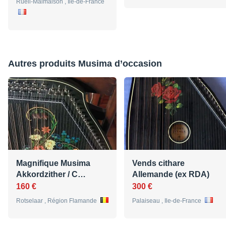
Rueil-Malmaison , Ile-de-France
Autres produits Musima d’occasion
Magnifique Musima
Vends cithare
Akkordzither / C…
Allemande (ex RDA)
160 €
300 €
Rotselaar , Région Flamande
Palaiseau , Ile-de-France