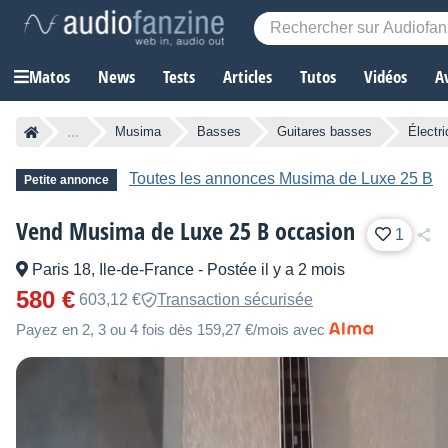
Matos
News
Tests
Articles
Tutos
Vidéos
A
...
Musima
Basses
Guitares basses
Électr
Toutes les annonces Musima de Luxe 25 B
Petite annonce
Vend Musima de Luxe 25 B occasion
1
Paris 18, Ile-de-France
-
Postée il y a 2 mois
580 €
603,12 €
Transaction sécurisée
Payez en 2, 3 ou 4 fois dès 159,27 €/mois avec