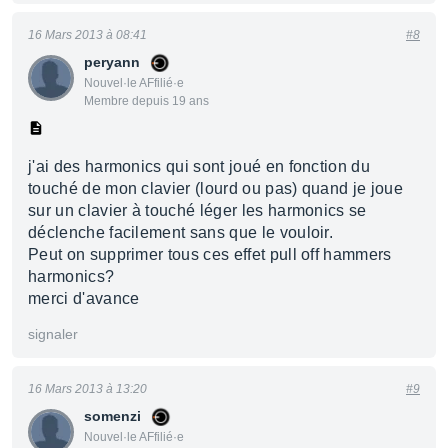
16 Mars 2013 à 08:41
#8
peryann
Nouvel·le AFfilié·e
Membre depuis 19 ans
j'ai des harmonics qui sont joué en fonction du
touché de mon clavier (lourd ou pas) quand je joue
sur un clavier à touché léger les harmonics se
déclenche facilement sans que le vouloir.
Peut on supprimer tous ces effet pull off hammers
harmonics?
merci d'avance
signaler
16 Mars 2013 à 13:20
#9
somenzi
Nouvel·le AFfilié·e