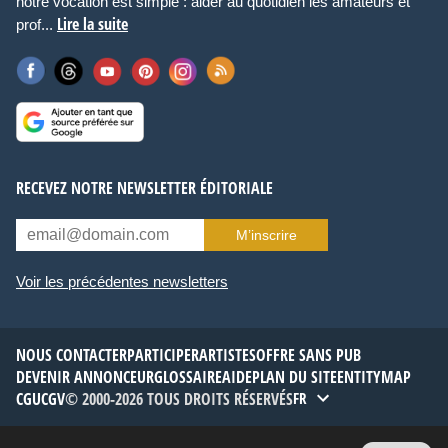
notre vocation est simple : aider au quotidien les amateurs et
Lire la suite
prof...
RECEVEZ NOTRE NEWSLETTER ÉDITORIALE
M’inscrire
Voir les précédentes newsletters
NOUS CONTACTER
PARTICIPER
ARTISTES
OFFRE SANS PUB
DEVENIR ANNONCEUR
GLOSSAIRE
AIDE
PLAN DU SITE
ENTITYMAP
CGU
CGV
© 2000-2026 TOUS DROITS RÉSERVÉS
FR