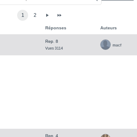
1
2
Réponses
Auteurs
Rep. 8
macf
Vues 3114
Rep. 4