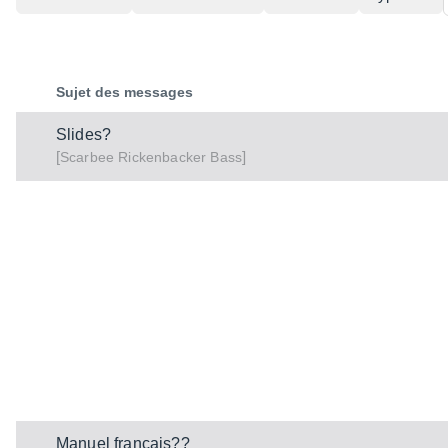
Sujet des messages
Slides?
[
]
Rickenbacker Bass
Scarbee
Manuel français??