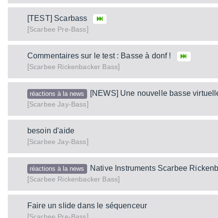
[TEST] Scarbass
[
]
Pre-Bass
Scarbee
Commentaires sur le test : Basse à donf !
[
]
Rickenbacker Bass
Scarbee
[NEWS] Une nouvelle basse virtuell
réactions à la news
[
]
Jay-Bass
Scarbee
besoin d'aide
[
]
Jay-Bass
Scarbee
Native Instruments Scarbee Ricken
réactions à la news
[
]
Rickenbacker Bass
Scarbee
Faire un slide dans le séquenceur
[
]
Pre-Bass
Scarbee