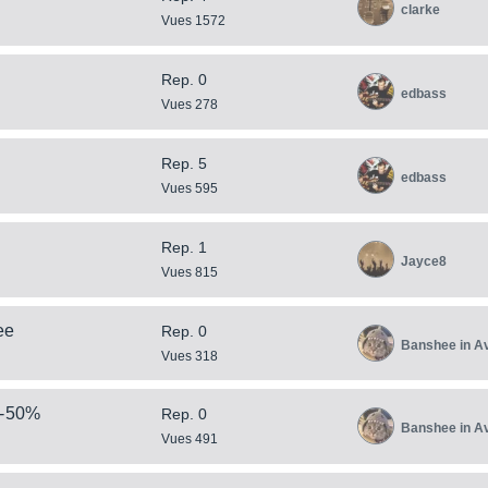
clarke
Vues 1572
Rep. 0
edbass
Vues 278
Rep. 5
edbass
Vues 595
Rep. 1
Jayce8
Vues 815
ee
Rep. 0
Banshee in A
Vues 318
 -50%
Rep. 0
Banshee in A
Vues 491