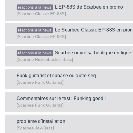
L'EP-88S de Scarbee en promo
réactions à la news
[
]
Classic EP-88S
Scarbee
Le Scarbee Classic EP-88S en pro
réactions à la news
[
]
Classic EP-88S
Scarbee
Scarbee ouvre sa boutique en ligne
réactions à la news
[
]
Rickenbacker Bass
Scarbee
Funk guitarist et cubase ou autre seq
[
]
Funk Guitarist
Scarbee
Commentaires sur le test : Funking good !
[
]
Funk Guitarist
Scarbee
problème d'installation
[
]
Jay-Bass
Scarbee