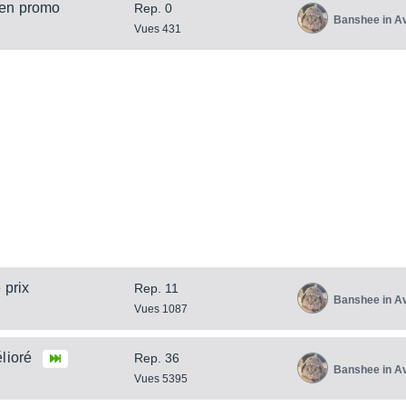
 en promo
Rep. 0
Banshee in A
Vues 431
 prix
Rep. 11
Banshee in A
Vues 1087
lioré
Rep. 36
Banshee in A
Vues 5395