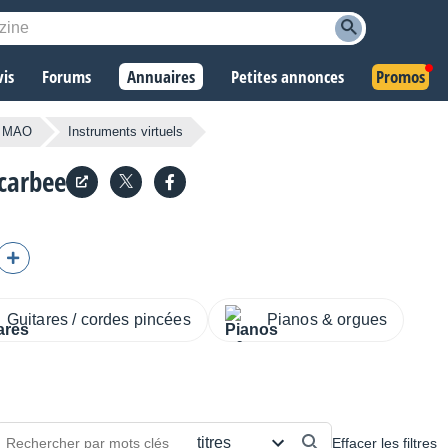
vis
Forums
Annuaires
Petites annonces
Promos
s MAO
Instruments virtuels
carbee
Guitares / cordes pincées
Pianos & orgues
Effacer les filtres