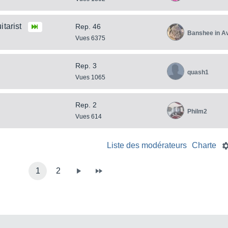
tarist
Rep. 46
Banshee in A
Vues 6375
Rep. 3
quash1
Vues 1065
Rep. 2
Philm2
Vues 614
Liste des modérateurs
Charte
1
2