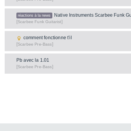
Native Instruments Scarbee Funk Gui
réactions à la news
[
]
Funk Guitarist
Scarbee
comment fonctionne t'il
[
]
Pre-Bass
Scarbee
Pb avec la 1.01
[
]
Pre-Bass
Scarbee