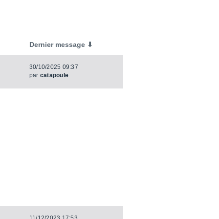
Dernier message ⬇
30/10/2025 09:37
par
catapoule
11/12/2023 17:53