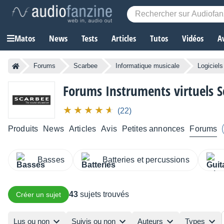
Matos
News
Tests
Articles
Tutos
Vidéos
A
Forums
Scarbee
Informatique musicale
Logiciel
Forums Instruments virtuels S
(22)
Produits
News
Articles
Avis
Petites annonces
Forums
Basses
Batteries et percussions
43
sujets trouvés
Créer un sujet
Lus ou non
Suivis ou non
Auteurs
Types