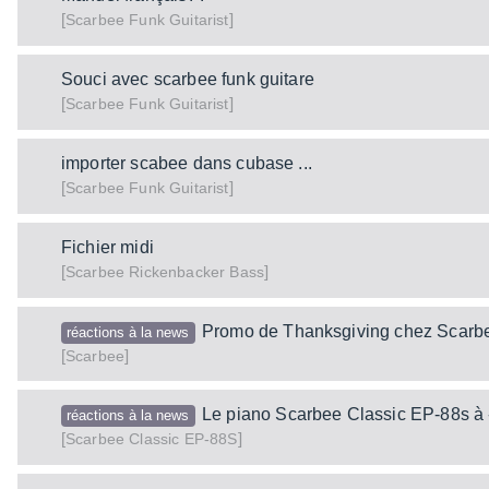
[
]
Funk Guitarist
Scarbee
Souci avec scarbee funk guitare
[
]
Funk Guitarist
Scarbee
importer scabee dans cubase ...
[
]
Funk Guitarist
Scarbee
Fichier midi
[
]
Rickenbacker Bass
Scarbee
Promo de Thanksgiving chez Scarb
réactions à la news
[
]
Scarbee
Le piano Scarbee Classic EP-88s à
réactions à la news
[
]
Classic EP-88S
Scarbee