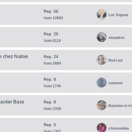
Rep. 56
Los Teignos
Vues 10884
Rep. 26
sleepless
Vues 8119
e chez Native
Rep. 24
Red Led
Vues 5889
Rep. 8
somenzi
Vues 1746
backer Bass
Rep. 8
Banshee in A
Vues 2339
Rep. 0
chrisxonline
Vues 1302