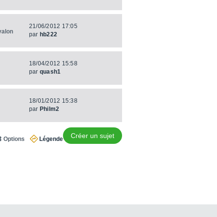
21/06/2012 17:05
valon
par
hb222
18/04/2012 15:58
par
quash1
18/01/2012 15:38
par
Philm2
Créer un sujet
Options
Légende