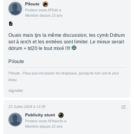
Piloute
Posteur·euse AFfolé·e
Membre depuis 23 ans
Ouais mais tjrs la même discussion, les cymb Ddrum
sot à ierch et les entrées sont limiter. Le mieux serait
ddrum + td20 le tout mixé !!!!
Piloute
Piloute - Peux pas encaisser les drapeaux, quoiqu'le noir soit le plus
beau
signaler
23 Juillet 2004 à 13:36
#5
Publicity stunt
Posteur·euse AFfranchi·e
Membre depuis 22 ans