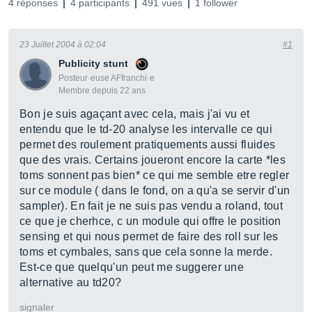
4 réponses
4 participants
491 vues
1 follower
23 Juillet 2004 à 02:04
#1
Publicity stunt
Posteur·euse AFfranchi·e
Membre depuis 22 ans
Bon je suis agaçant avec cela, mais j'ai vu et
entendu que le td-20 analyse les intervalle ce qui
permet des roulement pratiquements aussi fluides
que des vrais. Certains joueront encore la carte *les
toms sonnent pas bien* ce qui me semble etre regler
sur ce module ( dans le fond, on a qu'a se servir d'un
sampler). En fait je ne suis pas vendu a roland, tout
ce que je cherhce, c un module qui offre le position
sensing et qui nous permet de faire des roll sur les
toms et cymbales, sans que cela sonne la merde.
Est-ce que quelqu'un peut me suggerer une
alternative au td20?
signaler