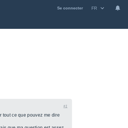
FR
Se connecter
#1
oir tout ce que pouvez me dire
 sais que ma question est assez