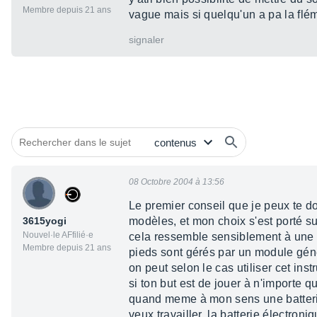
Membre depuis 21 ans
vague mais si quelqu'un a pa la flé
signaler
08 Octobre 2004 à 13:56
Le premier conseil que je peux te don
3615yogi
modèles, et mon choix s'est porté su
Nouvel·le AFfilié·e
cela ressemble sensiblement à une b
Membre depuis 21 ans
pieds sont gérés par un module géné
on peut selon le cas utiliser cet ins
si ton but est de jouer à n'importe qu
quand meme à mon sens une batterie 
veux travailler, la batterie électron