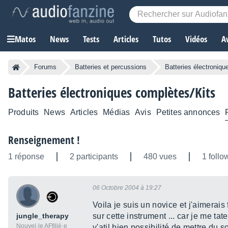
Matos
News
Tests
Articles
Tutos
Vidéos
A
Forums
Batteries et percussions
Batteries électroniqu
Batteries électroniques complètes/Kits
Produits
News
Articles
Médias
Avis
Petites annonces
Renseignement !
1 réponse
2 participants
480 vues
1 follo
06 Octobre 2004 à 19:27
Voila je suis un novice et j'aimerais
jungle_therapy
sur cette instrument ... car je me t
Nouvel·le AFfilié·e
y'atil bien possibilité de mettre du