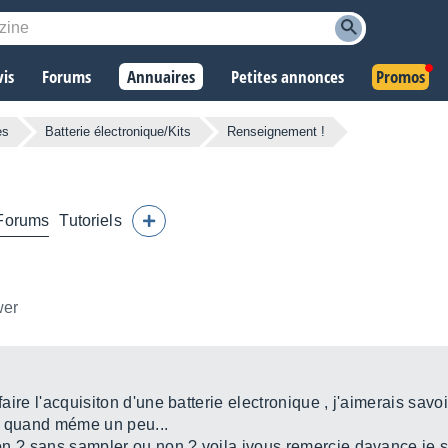
vis
Forums
Annuaires
Petites annonces
Promos
es
Batterie électronique/Kits
Renseignement !
Forums
Tutoriels
wer
 faire l'acquisiton d'une batterie electronique , j'aimerais sav
ate quand méme un peu...
 son ? sans sampler ou non ? voila jvous remercie davance je