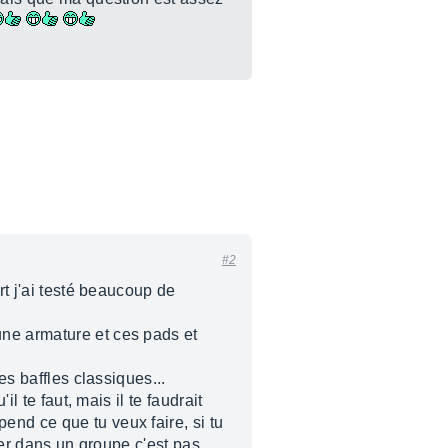
#2
rt j'ai testé beaucoup de
une armature et ces pads et
es baffles classiques...
l te faut, mais il te faudrait
end ce que tu veux faire, si tu
ouer dans un groupe c'est pas