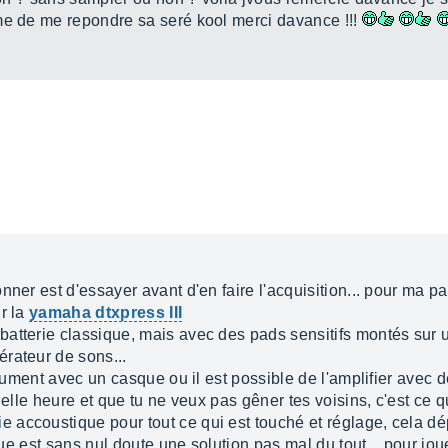
me de me repondre sa seré kool merci davance !!!
ner est d'essayer avant d'en faire l'acquisition... pour ma pa
r la
yamaha dtxpress III
atterie classique, mais avec des pads sensitifs montés sur 
rateur de sons...
trument avec un casque ou il est possible de l'amplifier avec d
elle heure et que tu ne veux pas gêner tes voisins, c'est ce qu'i
accoustique pour tout ce qui est touché et réglage, cela dép
ique est sans nul doute une solution pas mal du tout... pour j