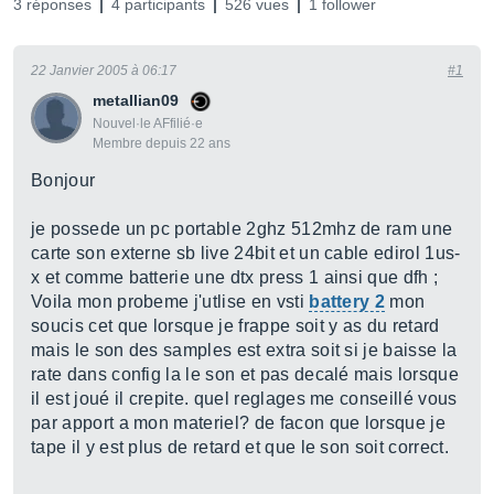
3 réponses
4 participants
526 vues
1 follower
22 Janvier 2005 à 06:17
#1
metallian09
Nouvel·le AFfilié·e
Membre depuis 22 ans
Bonjour
je possede un pc portable 2ghz 512mhz de ram une
carte son externe sb live 24bit et un cable edirol 1us-
x et comme batterie une dtx press 1 ainsi que dfh ;
Voila mon probeme j'utlise en vsti
battery 2
mon
soucis cet que lorsque je frappe soit y as du retard
mais le son des samples est extra soit si je baisse la
rate dans config la le son et pas decalé mais lorsque
il est joué il crepite. quel reglages me conseillé vous
par apport a mon materiel? de facon que lorsque je
tape il y est plus de retard et que le son soit correct.