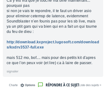
Ca y est vla que je touche ma bille maintenant...
pourquoi pas
si non je vais te repondre, il te faut un driver asio
pour eliminer cetemsp de latence, evidemment
Soundblaster n'en founis pas pour les sb live, mais
ya un ptit gars qui va bien qui en a fait un qui tourne
du feu de dieu :
http://download.kxproject.lugosoft.com/download
s/kxdrv3537-full.exe
mais 512 mo, bof.... mais pour des petits kit d'apres
ce que l'on peux voir (et lire) ca à laire de passer.
signaler
RÉPONDRE À CE SUJET
Charte
Options
< Liste des sujets