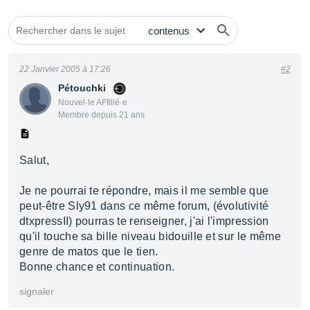
22 Janvier 2005 à 17:26
#2
Pétouchki
Nouvel·le AFfilié·e
Membre depuis 21 ans
Salut,
Je ne pourrai te répondre, mais il me semble que
peut-être Sly91 dans ce même forum, (évolutivité
dtxpressII) pourras te renseigner, j'ai l'impression
qu'il touche sa bille niveau bidouille et sur le même
genre de matos que le tien.
Bonne chance et continuation.
signaler