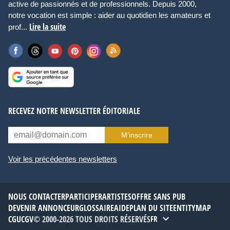
active de passionnés et de professionnels. Depuis 2000,
notre vocation est simple : aider au quotidien les amateurs et
Lire la suite
prof...
RECEVEZ NOTRE NEWSLETTER ÉDITORIALE
M’inscrire
Voir les précédentes newsletters
NOUS CONTACTER
PARTICIPER
ARTISTES
OFFRE SANS PUB
DEVENIR ANNONCEUR
GLOSSAIRE
AIDE
PLAN DU SITE
ENTITYMAP
CGU
CGV
© 2000-2026 TOUS DROITS RÉSERVÉS
FR