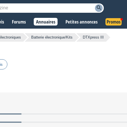
vis
Forums
Annuaires
Petites annonces
Promos
électroniques
Batterie électronique/Kits
DTXpress III
is