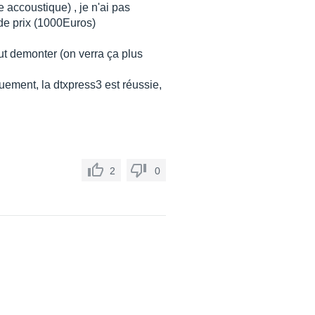
e accoustique) , je n'ai pas
 de prix (1000Euros)
out demonter (on verra ça plus
uement, la dtxpress3 est réussie,
2
0