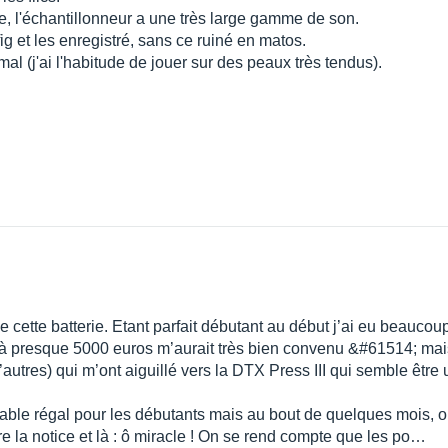
, l'échantillonneur a une très large gamme de son.
ig et les enregistré, sans ce ruiné en matos.
mal (j'ai l'habitude de jouer sur des peaux très tendus).
e cette batterie. Etant parfait débutant au début j’ai eu beauco
 presque 5000 euros m’aurait très bien convenu &#61514; mais 
utres) qui m’ont aiguillé vers la DTX Press III qui semble être 
able régal pour les débutants mais au bout de quelques mois, on
 la notice et là : ô miracle ! On se rend compte que les po…