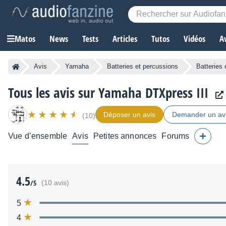
Matos
News
Tests
Articles
Tutos
Vidéos
A
Avis
Yamaha
Batteries et percussions
Batteries 
Tous les avis sur Yamaha DTXpress III
Déposer un avis
Demander un av
(10)
Vue d’ensemble
Avis
Petites annonces
Forums
4.5
/5
(10 avis)
5
4