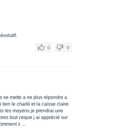
évolutif.
0
0
re se mette a ne plus répondre a
tien le charlé et la caisse claire
ais les moyens je prendrai une
pres tout ceque j ai apprécié sur
r comment s …