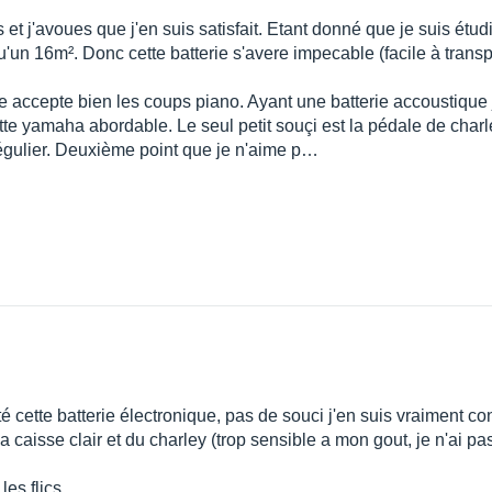
 et j'avoues que j'en suis satisfait. Etant donné que je suis étud
 qu'un 16m². Donc cette batterie s'avere impecable (facile à transp
ire accepte bien les coups piano. Ayant une batterie accoustique
ette yamaha abordable. Le seul petit souçi est la pédale de char
régulier. Deuxième point que je n'aime p…
té cette batterie électronique, pas de souci j'en suis vraiment co
a caisse clair et du charley (trop sensible a mon gout, je n'ai pa
es flics.