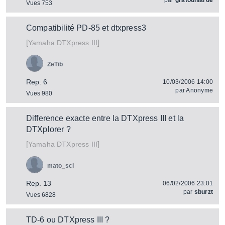
par
gratouillarde
Vues 753
Compatibilité PD-85 et dtxpress3
[
]
DTXpress III
Yamaha
ZeTib
Rep. 6
10/03/2006 14:00
par
Anonyme
Vues 980
Difference exacte entre la DTXpress III et la
DTXplorer ?
[
]
DTXpress III
Yamaha
mato_sci
Rep. 13
06/02/2006 23:01
par
sburzt
Vues 6828
TD-6 ou DTXpress III ?