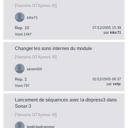
[
]
DTXpress III
Yamaha
kiks71
Rep. 10
07/12/2005 15:39
par
kiks71
Vues 1447
Changer les sons internes du module
[
]
DTXpress III
Yamaha
akum420
Rep. 2
02/12/2005 09:37
par
vetjc
Vues 797
Lancement de séquences avec la dtxpress3 dans
Sonar 3
[
]
DTXpress III
Yamaha
bodicitadrummer