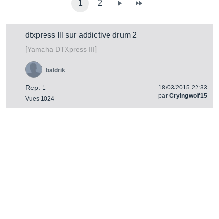
1
2
dtxpress III sur addictive drum 2
[
]
DTXpress III
Yamaha
baldrik
Rep. 1
18/03/2015 22:33
par
Cryingwolf15
Vues 1024