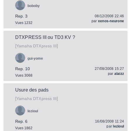
boboby
Rep. 3
08/12/2008 22:46
par
xenos-neurone
Vues 1232
DTXPRESS III ou TD3 KV ?
[
]
DTXpress III
Yamaha
gui-yome
Rep. 10
27/08/2008 15:27
par
alaizz
Vues 3068
Usure des pads
[
]
DTXpress III
Yamaha
lezioul
Rep. 6
16/08/2008 11:24
par
lezioul
Vues 1862