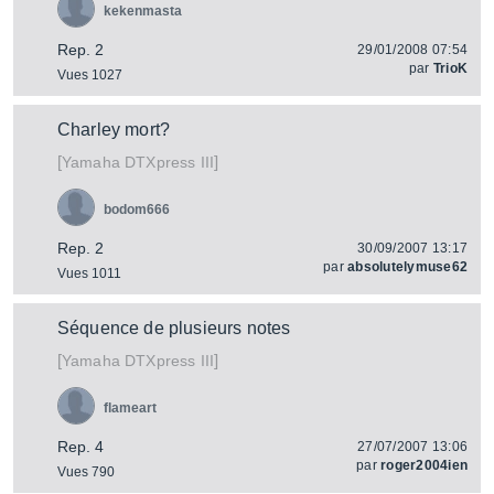
kekenmasta
Rep. 2
29/01/2008 07:54
par
TrioK
Vues 1027
Charley mort?
[
]
DTXpress III
Yamaha
bodom666
Rep. 2
30/09/2007 13:17
par
absolutelymuse62
Vues 1011
Séquence de plusieurs notes
[
]
DTXpress III
Yamaha
flameart
Rep. 4
27/07/2007 13:06
par
roger2004ien
Vues 790