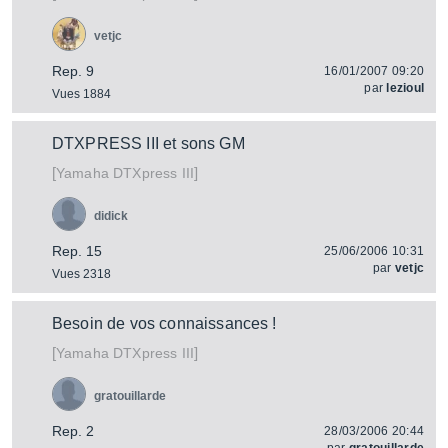
vetjc
Rep. 9
16/01/2007 09:20
par
lezioul
Vues 1884
DTXPRESS III et sons GM
[
]
DTXpress III
Yamaha
didick
Rep. 15
25/06/2006 10:31
par
vetjc
Vues 2318
Besoin de vos connaissances !
[
]
DTXpress III
Yamaha
gratouillarde
Rep. 2
28/03/2006 20:44