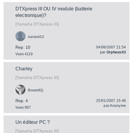
DTXpress III OU IV module (batterie
electronique)?
[
]
DTXpress III
Yamaha
variant13
Rep. 10
04/06/2007 21:54
par
Orpheus03
Vues 4119
Charley
[
]
DTXpress III
Yamaha
Boum92|
Rep. 4
25/01/2007 15:46
par
Anonyme
Vues 907
Un éditeur PC ?
[
]
DTXpress III
Yamaha