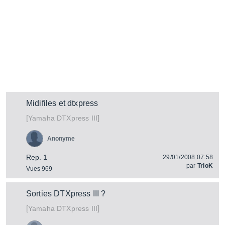
Midifiles et dtxpress
[
]
DTXpress III
Yamaha
Anonyme
Rep. 1
29/01/2008 07:58
par
TrioK
Vues 969
Sorties DTXpress III ?
[
]
DTXpress III
Yamaha