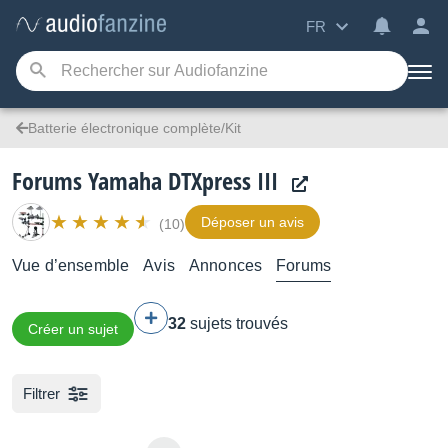
FR
Batterie électronique complète/Kit
Forums Yamaha DTXpress III
Déposer un avis
(10)
Vue d’ensemble
Avis
Annonces
Forums
32
sujets trouvés
Créer un sujet
Filtrer