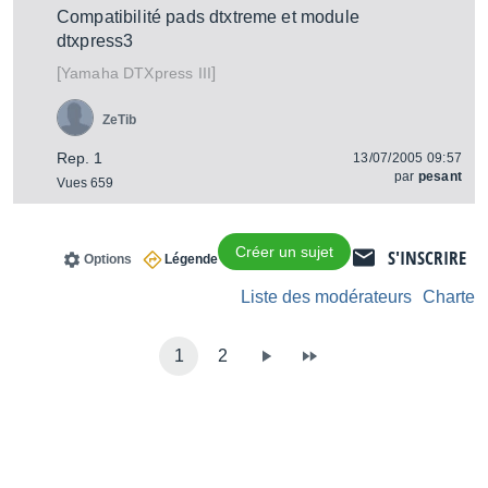
Compatibilité pads dtxtreme et module
dtxpress3
[
]
DTXpress III
Yamaha
ZeTib
Rep. 1
13/07/2005 09:57
par
pesant
Vues 659
Créer un sujet
S'INSCRIRE
Options
Légende
Liste des modérateurs
Charte
1
2