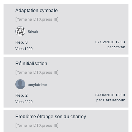
Adaptation cymbale
[
]
DTXpress III
Yamaha
Stivak
Rep. 3
07/12/2010 12:13
par
Stivak
Vues 1299
Réinitialisation
[
]
DTXpress III
Yamaha
tonylafrime
Rep. 2
04/04/2010 18:19
par
Cazalrenoux
Vues 2329
Problème étrange son du charley
[
]
DTXpress III
Yamaha