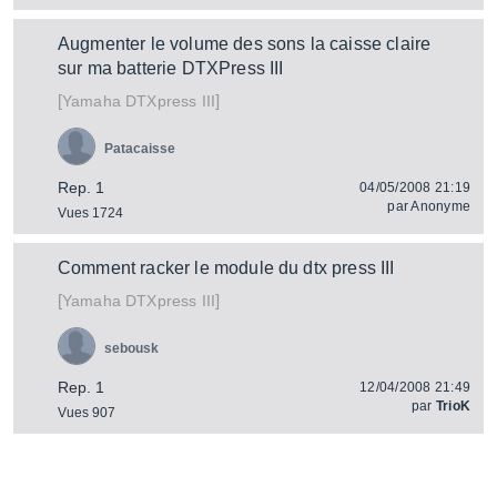
Augmenter le volume des sons la caisse claire
sur ma batterie DTXPress III
[
]
DTXpress III
Yamaha
Patacaisse
Rep. 1
04/05/2008 21:19
par
Anonyme
Vues 1724
Comment racker le module du dtx press III
[
]
DTXpress III
Yamaha
sebousk
Rep. 1
12/04/2008 21:49
par
TrioK
Vues 907