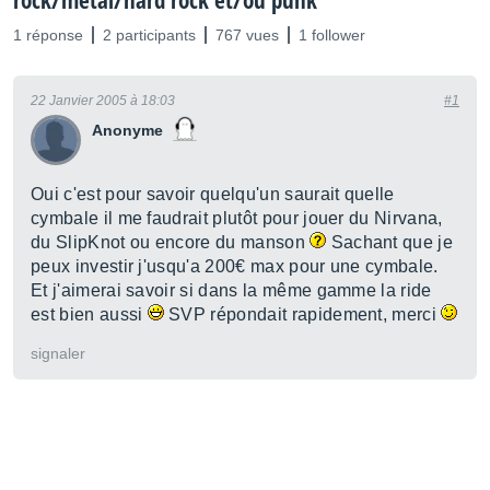
rock/métal/hard rock et/ou punk
1 réponse
2 participants
767 vues
1 follower
22 Janvier 2005 à 18:03
#1
Anonyme
Oui c'est pour savoir quelqu'un saurait quelle
cymbale il me faudrait plutôt pour jouer du Nirvana,
du SlipKnot ou encore du manson
Sachant que je
peux investir j'usqu'a 200€ max pour une cymbale.
Et j'aimerai savoir si dans la même gamme la ride
est bien aussi
SVP répondait rapidement, merci
signaler