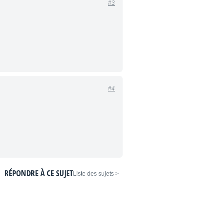
#3
#4
RÉPONDRE À CE SUJET
< Liste des sujets