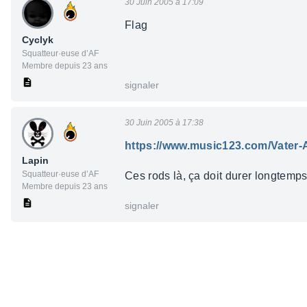
30 Juin 2005 à 17:09
Flag
Cyclyk
Squatteur·euse d’AF
Membre depuis 23 ans
signaler
30 Juin 2005 à 17:38
https://www.music123.com/Vater-
Lapin
Squatteur·euse d’AF
Ces rods là, ça doit durer longtemp
Membre depuis 23 ans
signaler