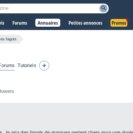
vis
Forums
Annuaires
Petites annonces
Promos
ses fagots
Forums
Tutoriels
llowers
s...le prix des fagots de marques restent chers pour une duré