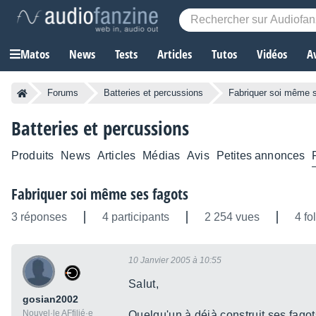
Matos
News
Tests
Articles
Tutos
Vidéos
A
Forums
Batteries et percussions
Fabriquer soi même 
Batteries et percussions
Produits
News
Articles
Médias
Avis
Petites annonces
Fabriquer soi même ses fagots
3 réponses
4 participants
2 254 vues
4 fo
10 Janvier 2005 à 10:55
Salut,
gosian2002
Nouvel·le AFfilié·e
Quelqu'un à déjà construit ses fagot