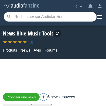
FR
News Blue Music Tools
(3)
Produits
News
Avis
Forums
6
news trouvées
Proposer une news