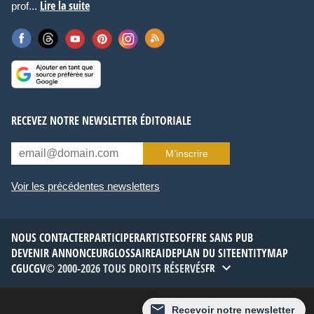
Lire la suite
prof...
RECEVEZ NOTRE NEWSLETTER ÉDITORIALE
M’inscrire
Voir les précédentes newsletters
NOUS CONTACTER
PARTICIPER
ARTISTES
OFFRE SANS PUB
DEVENIR ANNONCEUR
GLOSSAIRE
AIDE
PLAN DU SITE
ENTITYMAP
CGU
CGV
© 2000-2026 TOUS DROITS RÉSERVÉS
FR
Thème :
Défaut
Recevoir notre newsletter