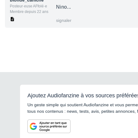
blonde_caniche
Posteur·euse AFfolé·e
Nino...
Membre depuis 22 ans
signaler
Ajoutez Audiofanzine à vos sources préférée
Un geste simple qui soutient Audiofanzine et vous permet
tous nos contenus : news, tests, avis, petites annonces, 