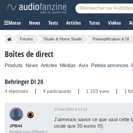
Matos
News
Tests
Articles
Tutos
Vidéos
A
Forums
Studio & Home Studio
Préamplification & DI
Boîtes de direct
Produits
News
Articles
Médias
Avis
Petites annonces
Behringer DI 20
4 réponses
4 participants
1 103 vues
1 fo
13 Mai 2003 à 13:31
J'aimerais savoir ce que vaut cette b
JPB44
coute que 30 euros !!!)
Posteur·euse AFfamé·e