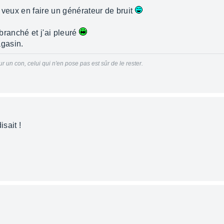
u veux en faire un générateur de bruit
i branché et j'ai pleuré
gasin.
 un con, celui qui n'en pose pas est sûr de le rester.
isait !