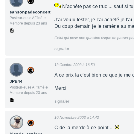
N'achéte pas ce truc.... sauf si t
sansonpadeconcert
Posteur·euse AFfiné·e
J'ai voulu tester, je l'ai acheté je l'a
Membre depuis 23 ans
Du coup demain je le ramène au ma
Celui qui pose une question risque de passer pour
signaler
13 Octobre 2003 à 16:50
A ce prix la c'est bien ce que je me d
JPB44
Posteur·euse AFfamé·e
Merci
Membre depuis 23 ans
signaler
10 Novembre 2003 à 14:42
C de la merde à ce point ...