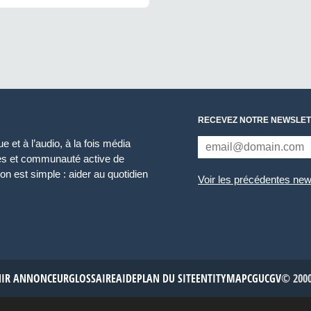
RECEVEZ NOTRE NEWSLET
 et à l’audio, à la fois média
ces et communauté active de
n est simple : aider au quotidien
Voir les précédentes new
NIR ANNONCEUR
GLOSSAIRE
AIDE
PLAN DU SITE
ENTITYMAP
CGU
CGV
© 2000