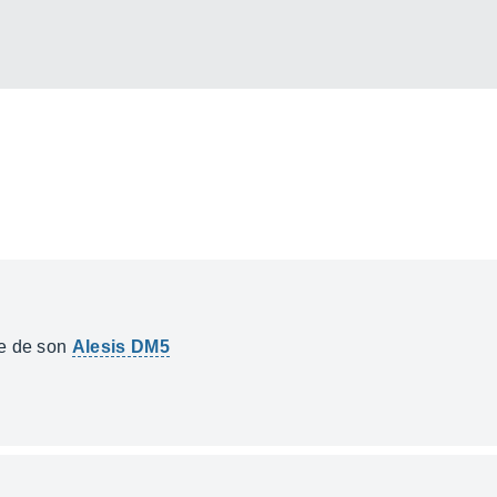
le de son
Alesis DM5