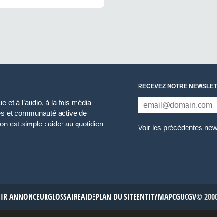
RECEVEZ NOTRE NEWSLET
 et à l’audio, à la fois média
ces et communauté active de
n est simple : aider au quotidien
Voir les précédentes new
NIR ANNONCEUR
GLOSSAIRE
AIDE
PLAN DU SITE
ENTITYMAP
CGU
CGV
© 2000