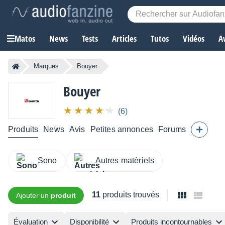
Matos
News
Tests
Articles
Tutos
Vidéos
A
Marques
Bouyer
Bouyer
(6)
Produits
News
Avis
Petites annonces
Forums
Sono
Autres matériels
11
produits trouvés
Ajouter un
produit
Évaluation
Disponibilité
Produits incontournables