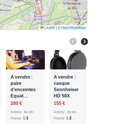
Leaflet
|
©
OpenStreetMap
A vendre : EQ
API 560
750 €
A vendre :
A vendre :
Antony , Ile-de-
paire
casque
France
d'enceintes
Sennheiser
Equat…
HD 58X
280 €
155 €
Antony , Ile-de-
Antony , Ile-de-
France
France