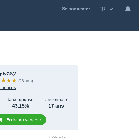
FR
Se connecter
pix74
(26 avis)
nnonces
taux réponse
ancienneté
43.15%
17 ans
Ecrire au vendeur