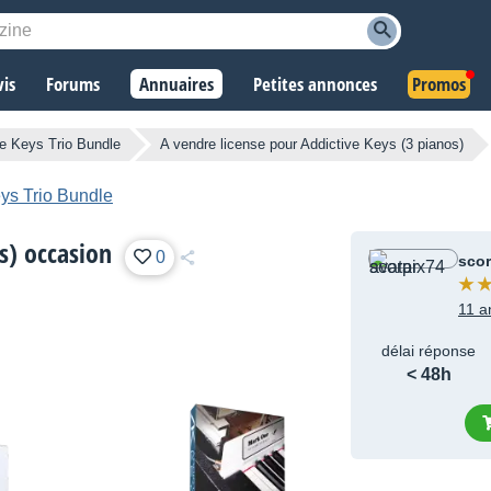
vis
Forums
Annuaires
Petites annonces
Promos
ve Keys Trio Bundle
A vendre license pour Addictive Keys (3 pianos)
ys Trio Bundle
s) occasion
0
scor
11 a
délai réponse
< 48h