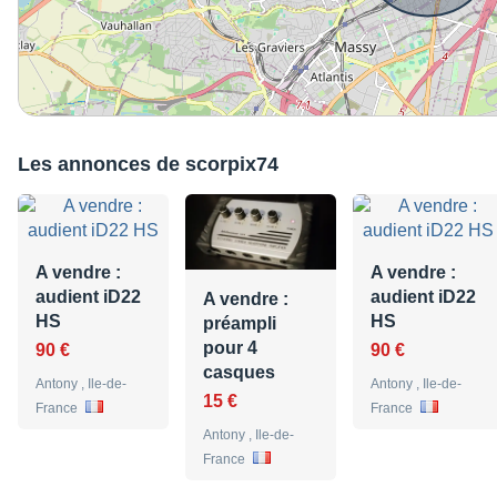
Les annonces de scorpix74
A vendre :
A vendre :
audient iD22
audient iD22
A vendre :
HS
HS
préampli
pour 4
90 €
90 €
casques
Antony , Ile-de-
Antony , Ile-de-
15 €
France
France
Antony , Ile-de-
France