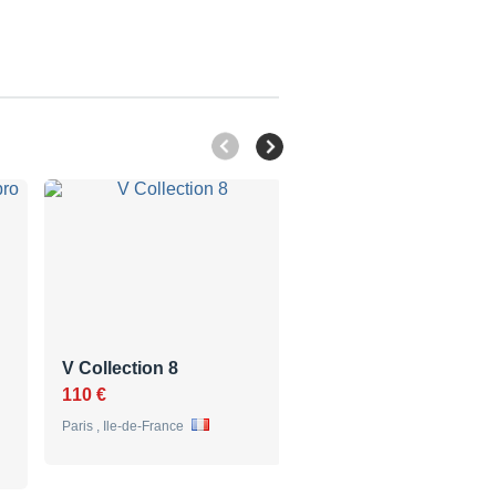
V Collection 8
Arturia V Collection 
110 €
150 €
Paris , Ile-de-France
Lyon , Rhône-Alpes