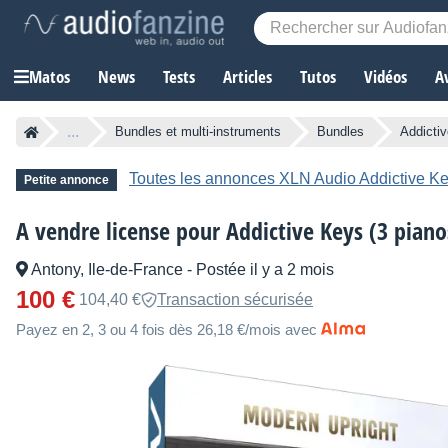
Matos
News
Tests
Articles
Tutos
Vidéos
A
...
Bundles et multi-instruments
Bundles
Addicti
Toutes les annonces XLN Audio Addictive Ke
Petite annonce
A vendre license pour Addictive Keys (3 piano
Antony, Ile-de-France
-
Postée il y a 2 mois
100 €
104,40 €
Transaction sécurisée
Payez en 2, 3 ou 4 fois dès 26,18 €/mois avec