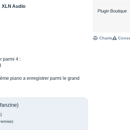
XLN Audio
Plugin Boutique
Charte
Conse
r parmi 4 :
3
oisième piano a enregistrer parmi le grand
fanzine)
t)
remise)