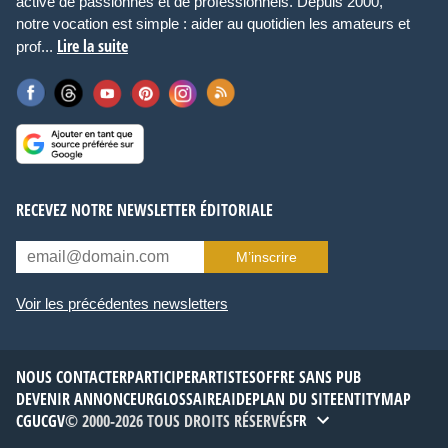
active de passionnés et de professionnels. Depuis 2000,
notre vocation est simple : aider au quotidien les amateurs et
Lire la suite
prof...
RECEVEZ NOTRE NEWSLETTER ÉDITORIALE
M’inscrire
Voir les précédentes newsletters
NOUS CONTACTER
PARTICIPER
ARTISTES
OFFRE SANS PUB
DEVENIR ANNONCEUR
GLOSSAIRE
AIDE
PLAN DU SITE
ENTITYMAP
CGU
CGV
© 2000-2026 TOUS DROITS RÉSERVÉS
FR