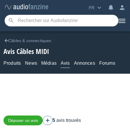
FR
Câbles & connectiques
Avis Câbles MIDI
Produits
News
Médias
Avis
Annonces
Forums
5
avis trouvés
Déposer un avis