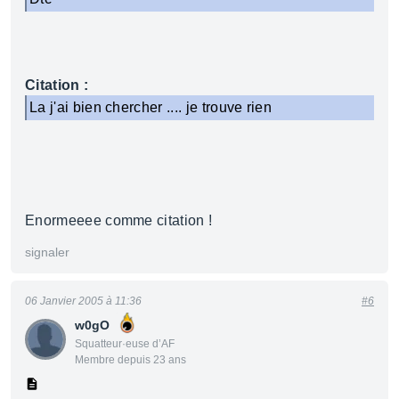
Citation :
La j'ai bien chercher .... je trouve rien
Enormeeee comme citation !
signaler
06 Janvier 2005 à 11:36
#6
w0gO
Squatteur·euse d’AF
Membre depuis 23 ans