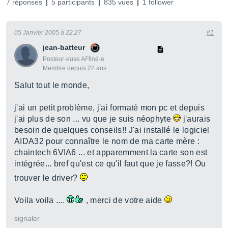
7 réponses
5 participants
835 vues
1 follower
05 Janvier 2005 à 22:27
#1
jean-batteur
Posteur·euse AFfiné·e
Membre depuis 22 ans
Salut tout le monde,
j'ai un petit problème, j'ai formaté mon pc et depuis
j'ai plus de son ... vu que je suis néophyte
j'aurais
besoin de quelques conseils!! J'ai installé le logiciel
AIDA32 pour connaître le nom de ma carte mère :
chaintech 6VIA6 ... et apparemment la carte son est
intégrée... bref qu'est ce qu'il faut que je fasse?! Ou
trouver le driver?
Voila voila ....
, merci de votre aide
signaler