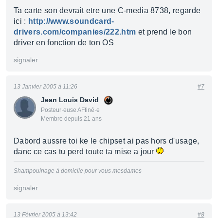
Ta carte son devrait etre une C-media 8738, regarde
ici :
http://www.soundcard-
drivers.com/companies/222.htm
et prend le bon
driver en fonction de ton OS
signaler
13 Janvier 2005 à 11:26
#7
Jean Louis David
Posteur·euse AFfiné·e
Membre depuis 21 ans
Dabord aussre toi ke le chipset ai pas hors d'usage,
danc ce cas tu perd toute ta mise a jour
Shampouinage à domicile pour vous mesdames
signaler
13 Février 2005 à 13:42
#8