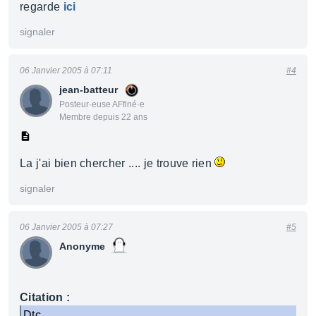
regarde
ici
signaler
06 Janvier 2005 à 07:11
#4
jean-batteur
Posteur·euse AFfiné·e
Membre depuis 22 ans
La j'ai bien chercher .... je trouve rien
signaler
06 Janvier 2005 à 07:27
#5
Anonyme
Citation :
Dtc