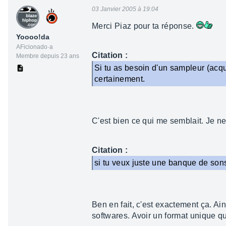
03 Janvier 2005 à 19:04
Merci Piaz pour ta réponse.
Yoooo!da
AFicionado·a
Citation :
Membre depuis 23 ans
Si tu as besoin d'un sampleur (acq
certainement.
C'est bien ce qui me semblait. Je ne
Citation :
si tu veux juste une banque de sons à
Ben en fait, c'est exactement ça. Ai
softwares. Avoir un format unique qu