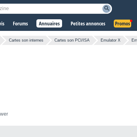
vis
Forums
Annuaires
Petites annonces
Promos
Cartes son internes
Cartes son PCI/ISA
Emulator X
Em
ower