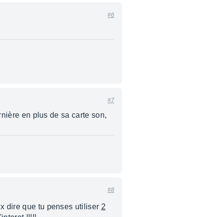
#6
#7
ernière en plus de sa carte son,
#8
x dire que tu penses utiliser
2