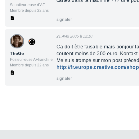
cartes dans ta machine ??? une pour l'
Squatteur·euse d’AF
Membre depuis 22 ans
signaler
21 Avril 2005 à 12:10
Ca doit être faisable mais bonjour la
TheGe
coutent moins de 300 euro. Kontakt e
Posteur·euse AFfranchi·e
Me suis trompé sur mon post précéden
Membre depuis 22 ans
http://fr.europe.creative.com/sh
signaler