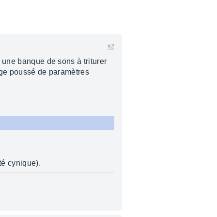
#2
e une banque de sons à triturer
llage poussé de paramètres
té cynique).