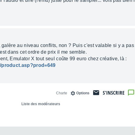
audio et une (l'emu) juste pour le sampler... vois pas bien l'in
 galère au niveau conflits, non ? Puis c'est valable si y a pa
st dans cet ordre de prix il me semble.
t, Emulator X tout seul coûte 99 euro chez créative, là :
op/product.asp?prod=649
S'INSCRIRE
Charte
Options
Liste des modérateurs