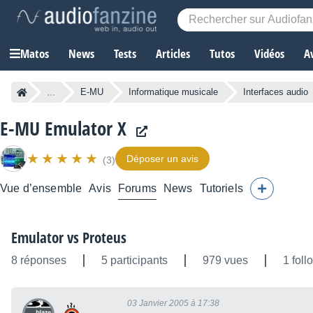
Matos
News
Tests
Articles
Tutos
Vidéos
A
...
E-MU
Informatique musicale
Interfaces audio
E-MU Emulator X
Déposer un avis
(3)
Vue d’ensemble
Avis
Forums
News
Tutoriels
Emulator vs Proteus
8 réponses
5 participants
979 vues
1 foll
03 Janvier 2005 à 17:38