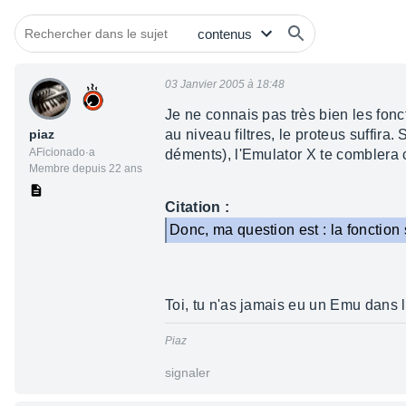
03 Janvier 2005 à 18:48
Je ne connais pas très bien les fonc
piaz
au niveau filtres, le proteus suffira
AFicionado·a
déments), l'Emulator X te comblera 
Membre depuis 22 ans
Citation :
Donc, ma question est : la fonction
Toi, tu n'as jamais eu un Emu dans 
Piaz
signaler