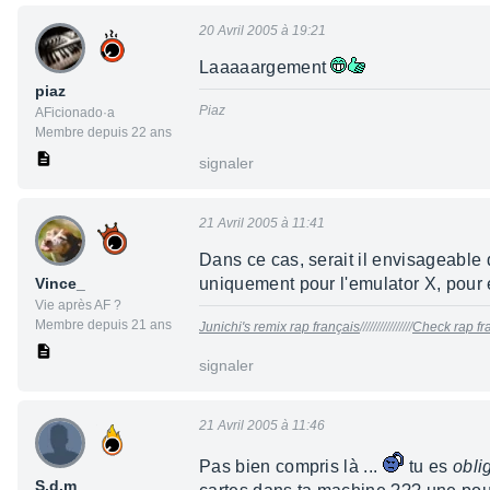
20 Avril 2005 à 19:21
Laaaaargement
piaz
Piaz
AFicionado·a
Membre depuis 22 ans
signaler
21 Avril 2005 à 11:41
Dans ce cas, serait il envisageable d
Vince_
uniquement pour l'emulator X, pour 
Vie après AF ?
Membre depuis 21 ans
Junichi's remix rap français
////////////////
Check rap fra
signaler
21 Avril 2005 à 11:46
Pas bien compris là ...
tu es
obli
S.d.m