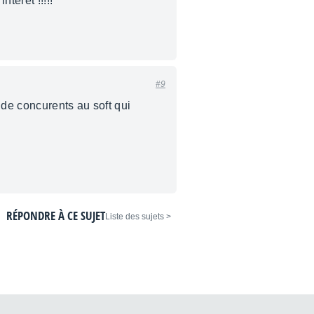
teret !!!!!
#9
s de concurents au soft qui
RÉPONDRE À CE SUJET
< Liste des sujets