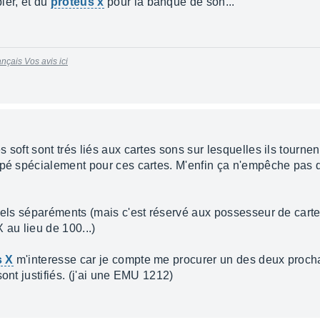
ler, et du
proteus x
pour la banque de son...
nçais Vos avis ici
soft sont trés liés aux cartes sons sur lesquelles ils tournent 
ppé spécialement pour ces cartes. M'enfin ça n'empêche pas 
iciels séparéments (mais c'est réservé aux possesseur de ca
 au lieu de 100...)
s X
m'interesse car je compte me procurer un des deux proch
ont justifiés. (j'ai une EMU 1212)