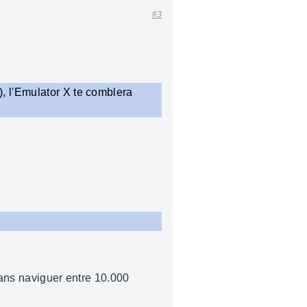
#3
, l'Emulator X te comblera
sans naviguer entre 10.000