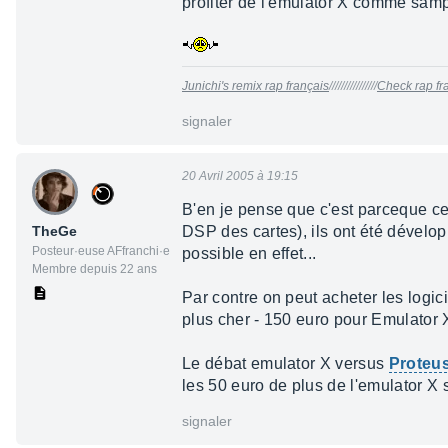
profiter de l'emulator X comme samp
Junichi's remix rap français
////////////////
Check rap fra
signaler
20 Avril 2005 à 19:15
B'en je pense que c'est parceque ces 
TheGe
DSP des cartes), ils ont été dévelo
Posteur·euse AFfranchi·e
possible en effet...
Membre depuis 22 ans
Par contre on peut acheter les log
plus cher - 150 euro pour Emulator X
Le débat emulator X versus
Proteu
les 50 euro de plus de l'emulator X s
signaler