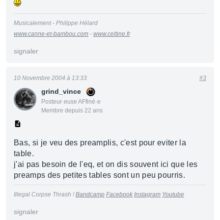
Musicalement - Philippe Hélard
www.canne-et-bambou.com
-
www.celtine.fr
signaler
10 Novembre 2004 à 13:33
#3
grind_vince
Posteur·euse AFfiné·e
Membre depuis 22 ans
Bas, si je veu des preamplis, c'est pour eviter la
table.
j'ai pas besoin de l'eq, et on dis souvent ici que les
preamps des petites tables sont un peu pourris.
Illegal Corpse Thrash !
Bandcamp
Facebook
Instagram
Youtube
signaler