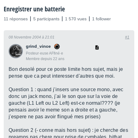
Enregistrer une batterie
11 réponses
5 participants
1 570 vues
1 follower
08 Novembre 2004 à 21:01
#1
grind_vince
Posteur·euse AFfiné·e
Membre depuis 22 ans
Bon desolé pour ce poste limite hors sujet, mais je
pense que ca peut interesser d'autres que moi.
Question 1 : quand j'insers une source mono, avec
donc un jack mono, j'ai le son que sur la voie de
gauche (L1 Left ou L2 Left) est-ce normal???? (je
pensais avoir le meme son a droite et a gauche,
j'espere ne pas avoir flingué mes prises)
Question 2 (- conne mais hors sujet) : je cherche des
preamps pas chere pour prise de cymbales, hithat ,