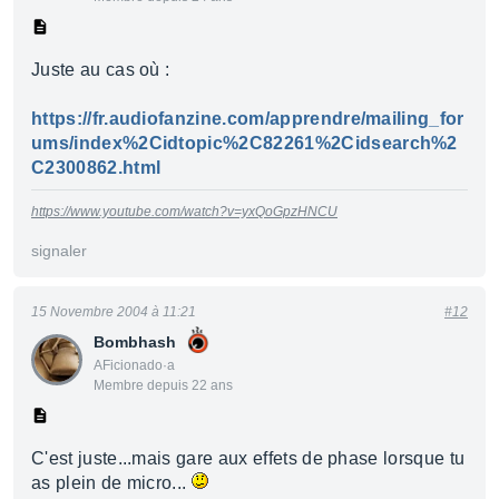
Juste au cas où :
https://fr.audiofanzine.com/apprendre/mailing_for
ums/index%2Cidtopic%2C82261%2Cidsearch%2
C2300862.html
https://www.youtube.com/watch?v=yxQoGpzHNCU
signaler
15 Novembre 2004 à 11:21
#12
Bombhash
AFicionado·a
Membre depuis 22 ans
C'est juste...mais gare aux effets de phase lorsque tu
as plein de micro...