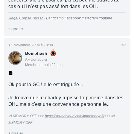
cas ou il n'est pas assé fort dans les OH.
Illegal Corpse Thrash !
Bandcamp
Facebook
Instagram
Youtube
signaler
15 Novembre 2004 à 10:09
#9
Bombhash
AFicionado·a
Membre depuis 22 ans
Ok pour la GC ! elle est trigguée...
Je trouve que le charley repisse trop meme dans les
OH...mais c'est une convenance personnelle...
IN MEMORY OFF >>>
https://soundcloud.com/inmemoryoff/
<<< IN
MEMORY OFF
signaler