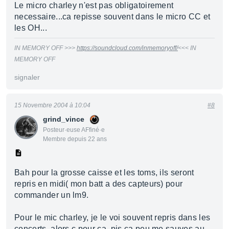
Le micro charley n'est pas obligatoirement
necessaire...ca repisse souvent dans le micro CC et
les OH...
IN MEMORY OFF >>>
https://soundcloud.com/inmemoryoff/
<<< IN
MEMORY OFF
signaler
15 Novembre 2004 à 10:04
#8
grind_vince
Posteur·euse AFfiné·e
Membre depuis 22 ans
Bah pour la grosse caisse et les toms, ils seront
repris en midi( mon batt a des capteurs) pour
commander un lm9.
Pour le mic charley, je le voi souvent repris dans les
concerts, alors c pour ca, pis ca peu me sauves au