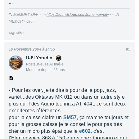
...
IN MEMORY OFF >>>
https://soundcloud.com/inmemoryoff/
<<< IN
MEMORY OFF
signaler
10 Novembre 2004 à 14:56
#5
U-FLYstudio
Posteur·euse AFfiné·e
Membre depuis 23 ans
- Pour les over, je te dirais pour de la pop, jazz,
varièt...des Oktavas MK 012 ou dans un autre style
plus dur ! des Audio technica AT 4041 ce sont deux
excellentes références
pour la caisse claire un
SM57
, ça marche toujours et
pour la grosse caisse je te conseille pour pas très
chèr un micro plus épai que le
e602
, c'est
l'Electroivoice 868 à 150 euros chez thomann et qui