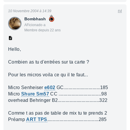
10 Novembre 2004 à 14:39
#4
Bombhash
AFicionado·a
Membre depuis 22 ans
Hello,
Combien as tu d'entrées sur ta carte ?
Pour les micros voila ce qu il te faut...
Micro Senheiser
e602
GC.............................185
Micro
Shure Sm57
CC ..................................98
overhead Behringer B2.................................322
Comme t as pas de table de mix tu te prends 2
Préamp
ART TPS
.........................................285