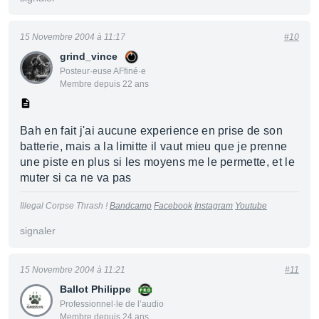
15 Novembre 2004 à 11:17
#10
grind_vince
Posteur·euse AFfiné·e
Membre depuis 22 ans
Bah en fait j'ai aucune experience en prise de son
batterie, mais a la limitte il vaut mieu que je prenne
une piste en plus si les moyens me le permette, et le
muter si ca ne va pas
Illegal Corpse Thrash !
Bandcamp
Facebook
Instagram
Youtube
signaler
15 Novembre 2004 à 11:21
#11
Ballot Philippe
Professionnel·le de l’audio
Membre depuis 24 ans