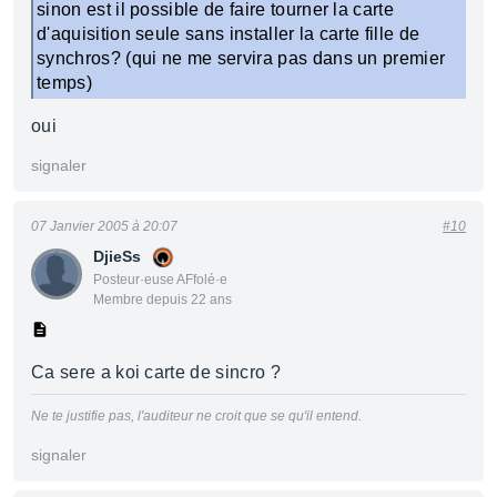
sinon est il possible de faire tourner la carte
d'aquisition seule sans installer la carte fille de
synchros? (qui ne me servira pas dans un premier
temps)
oui
signaler
07 Janvier 2005 à 20:07
#10
DjieSs
Posteur·euse AFfolé·e
Membre depuis 22 ans
Ca sere a koi carte de sincro ?
Ne te justifie pas, l'auditeur ne croit que se qu'il entend.
signaler