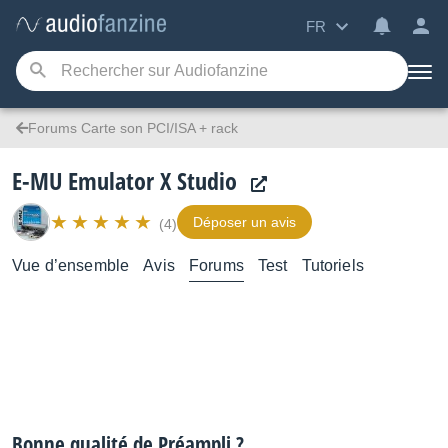
FR
Forums Carte son PCI/ISA + rack
E-MU Emulator X Studio
Déposer un avis
(4)
Vue d’ensemble
Avis
Forums
Test
Tutoriels
Bonne qualité de Préampli ?