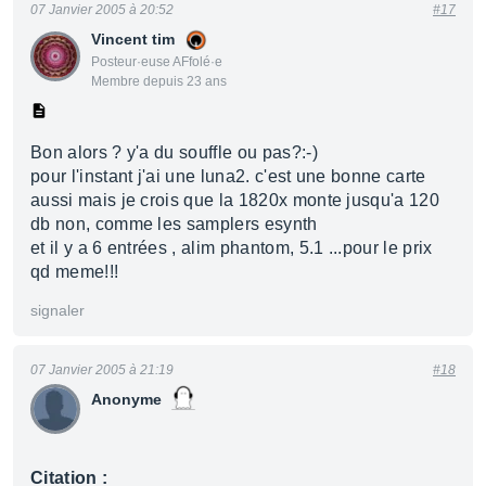
07 Janvier 2005 à 20:52
#17
Vincent tim
Posteur·euse AFfolé·e
Membre depuis 23 ans
Bon alors ? y'a du souffle ou pas?:-)
pour l'instant j'ai une luna2. c'est une bonne carte
aussi mais je crois que la 1820x monte jusqu'a 120
db non, comme les samplers esynth
et il y a 6 entrées , alim phantom, 5.1 ...pour le prix
qd meme!!!
signaler
07 Janvier 2005 à 21:19
#18
Anonyme
Citation :