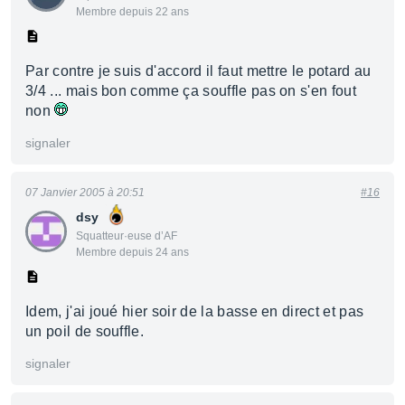
Membre depuis 22 ans
Par contre je suis d'accord il faut mettre le potard au
3/4 ... mais bon comme ça souffle pas on s'en fout
non
signaler
07 Janvier 2005 à 20:51
#16
dsy
Squatteur·euse d’AF
Membre depuis 24 ans
Idem, j'ai joué hier soir de la basse en direct et pas
un poil de souffle.
signaler