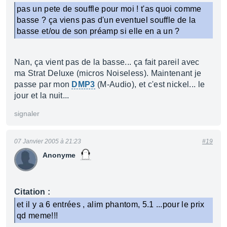
pas un pete de souffle pour moi ! t'as quoi comme
basse ? ça viens pas d'un eventuel souffle de la
basse et/ou de son préamp si elle en a un ?
Nan, ça vient pas de la basse... ça fait pareil avec
ma Strat Deluxe (micros Noiseless). Maintenant je
passe par mon
DMP3
(M-Audio), et c'est nickel... le
jour et la nuit...
signaler
07 Janvier 2005 à 21:23
#19
Anonyme
Citation :
et il y a 6 entrées , alim phantom, 5.1 ...pour le prix
qd meme!!!