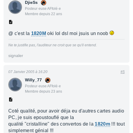
DjieSs
Posteur·euse AFfolé·e
Membre depuis 22 ans
@ c'est la
1820M
oki lol dsl moi jsuis un noob
Ne te justifie pas, l'auditeur ne croit que se qu'il entend.
signaler
07 Janvier 2005 à 16:20
#5
Willy_77
Posteur·euse AFfolé·e
Membre depuis 23 ans
Coté qualité, pour avoir déja eu d'autres cartes audio
PC, je suis epoustouflé que la
qualité "cristalline" des convertos de la
1820m
!!! tout
simplement génial !!!