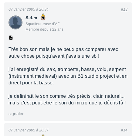
07 Janvier 2005 à 20:34
#13
S.d.m
Squatteur·euse d’AF
Membre depuis 22 ans
Trés bon son mais je ne peux pas comparer avec
autre chose puisqu'avant j'avais une sb !
j'ai enregistré du sax, trompette, basse, voix, serpent
(instrument medieval) avec un B1 studio project et en
direct pour la basse.
je définirait le son comme trés précis, clair, naturel...
mais c'est peut-etre le son du micro que je décris là !
signaler
07 Janvier 2005 à 20:37
#14