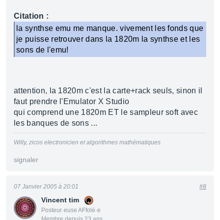
Citation :
la synthse emu me manque. vivement les fonds que
je puisse retrouver dans la 1820m la synthse et les
sons de l'emu!
attention, la 1820m c'est la carte+rack seuls, sinon il
faut prendre l'Emulator X Studio
qui comprend une 1820m ET le sampleur soft avec
les banques de sons ...
Willy, zicos electronicien et algorithmes mathématiques
signaler
07 Janvier 2005 à 20:01
#8
Vincent tim
Posteur·euse AFfolé·e
Membre depuis 23 ans