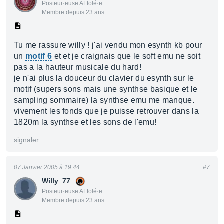
Posteur·euse AFfolé·e
Membre depuis 23 ans
Tu me rassure willy ! j'ai vendu mon esynth kb pour
un
motif 6
et et je craignais que le soft emu ne soit
pas a la hauteur musicale du hard!
je n'ai plus la douceur du clavier du esynth sur le
motif (supers sons mais une synthse basique et le
sampling sommaire) la synthse emu me manque.
vivement les fonds que je puisse retrouver dans la
1820m la synthse et les sons de l'emu!
signaler
07 Janvier 2005 à 19:44
#7
Willy_77
Posteur·euse AFfolé·e
Membre depuis 23 ans