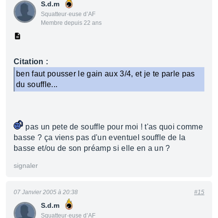
S.d.m
Squatteur·euse d’AF
Membre depuis 22 ans
Citation :
ben faut pousser le gain aux 3/4, et je te parle pas
du souffle...
pas un pete de souffle pour moi ! t'as quoi comme
basse ? ça viens pas d'un eventuel souffle de la
basse et/ou de son préamp si elle en a un ?
signaler
07 Janvier 2005 à 20:38
#15
S.d.m
Squatteur·euse d’AF