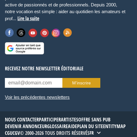
active de passionnés et de professionnels. Depuis 2000,
notre vocation est simple : aider au quotidien les amateurs et
Lire la suite
prof...
RECEVEZ NOTRE NEWSLETTER ÉDITORIALE
M’inscrire
Voir les précédentes newsletters
NOUS CONTACTER
PARTICIPER
ARTISTES
OFFRE SANS PUB
DEVENIR ANNONCEUR
GLOSSAIRE
AIDE
PLAN DU SITE
ENTITYMAP
CGU
CGV
© 2000-2026 TOUS DROITS RÉSERVÉS
FR