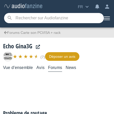
FR
Forums Carte son PCI/ISA + rack
Echo Gina3G
Déposer un avis
(7)
Vue d’ensemble
Avis
Forums
News
Probleme de routage