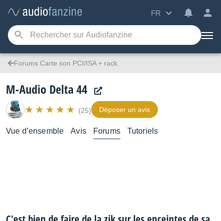
FR
Forums Carte son PCI/ISA + rack
M-Audio Delta 44
Déposer un avis
(25)
Vue d’ensemble
Avis
Forums
Tutoriels
C'est bien de faire de la zik sur les enceintes de sa