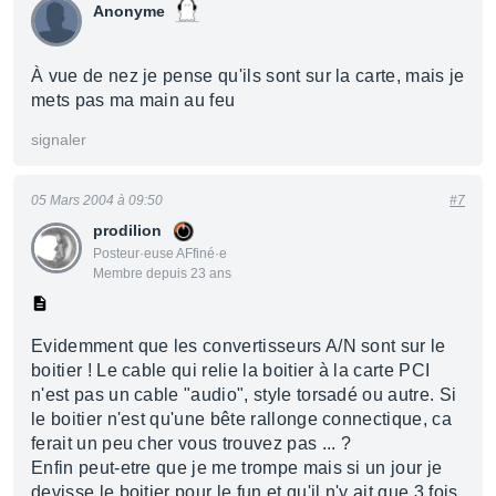
Anonyme
À vue de nez je pense qu'ils sont sur la carte, mais je
mets pas ma main au feu
signaler
05 Mars 2004 à 09:50
#7
prodilion
Posteur·euse AFfiné·e
Membre depuis 23 ans
Evidemment que les convertisseurs A/N sont sur le
boitier ! Le cable qui relie la boitier à la carte PCI
n'est pas un cable "audio", style torsadé ou autre. Si
le boitier n'est qu'une bête rallonge connectique, ca
ferait un peu cher vous trouvez pas ... ?
Enfin peut-etre que je me trompe mais si un jour je
devisse le boitier pour le fun et qu'il n'y ait que 3 fois