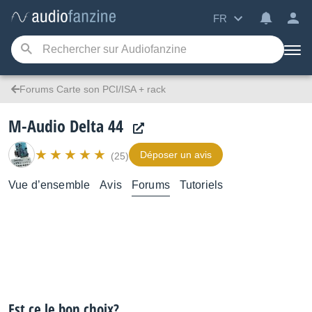
FR
Forums Carte son PCI/ISA + rack
M-Audio Delta 44
Déposer un avis
(25)
Vue d’ensemble
Avis
Forums
Tutoriels
Est ce le bon choix?