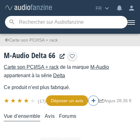
FR
Carte son PCI/ISA + rack
M-Audio Delta 66
Carte son PCI/ISA + rack
de la marque
M-Audio
appartenant à la série
Delta
Ce produit n’est plus fabriqué.
Déposer un avis
Argus 28,35 €
(17)
Vue d’ensemble
Avis
Forums