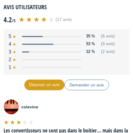
AVIS UTILISATEURS
Omni I/O
.
4.2
Remarques :
(17 avis)
/5
Le DSP effectue le monitoring/routage temps-réel.
5
35 %
(6 avis)
Source : M-Audio
4
53 %
(9 avis)
Distribué par
M-Audio/LaBoiteNoireDuMusicien
3
12 %
(2 avis)
2
1
Déposer un avis
Demander un avis
cslevine
Les convertisseurs ne sont pas dans le boitier... mais dans la