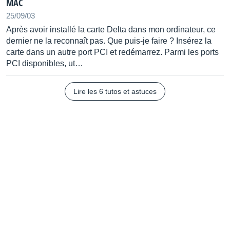
MAC
AudioNumérique :
25/09/03
Convertisseur A/N : 24bits/96kHz AKM.
Après avoir installé la carte Delta dans mon ordinateur, ce
dernier ne la reconnaît pas. Que puis-je faire ? Insérez la
Convertisseur N/A : 24bits/96kHz AKM.
carte dans un autre port PCI et redémarrez. Parmi les ports
Latence
PCI disponibles, ut…
E/S Analogiques :
4 entrée(s) Jack 6,35 commutable(s) +4dBu/-10dBv.
Lire les 6 tutos et astuces
4 sortie(s) Jack 6,35.
E/S Numériques :
S/PDIF Coaxial : 1 entrée(s).
S/PDIF Coaxial : 1 sortie(s).
Logiciels :
Drivers Windows/9x/NT/2000/XP.
Drivers MacOS/9.x/10.x.
Drivers ASIO/WDM/GSIF (Gigasampler)/Multi-Clients.
Extensions :