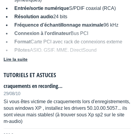
Entrée/sortie numérique
S/PDIF coaxial (RCA)
Résolution audio
24 bits
Fréquence d’échantillonnage maximale
96 kHz
Connexion à l’ordinateur
Bus PCI
Format
Carte PCI avec rack de connexions externe
Pilotes
ASIO, GSIF, MME, DirectSound
Entrée/sortie word clock
Non
Lire la suite
Alimentation
Via la carte PCI
TUTORIELS ET ASTUCES
Compatibilité
PC (Windows), Mac (certains OS)
Boîtier externe
Half rack 1U
craquements en recording...
Autres dénominations :
delta 66, delta66, delta 66
29/08/10
audio buddy, delta66audiobuddy, delta66 audiobuddy,
Si vous êtes victime de craquements lors d'enregistrements,
delta66 audio buddy, delta 66audio buddy
sous windows XP , installez les drivers 50.10.00.5057... ils
Type :
sont vieux mais stables! (à trouver sous Xp sp2 sur le site
m-audio)
Carte PCI, Boitier sur port Propriétaire, DSP interne,
Multi-Cartes (4 Max).