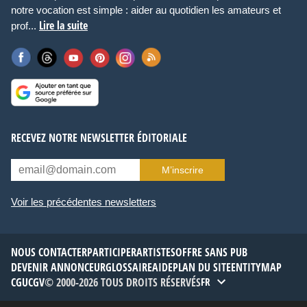
notre vocation est simple : aider au quotidien les amateurs et
Lire la suite
prof...
RECEVEZ NOTRE NEWSLETTER ÉDITORIALE
M’inscrire
Voir les précédentes newsletters
NOUS CONTACTER
PARTICIPER
ARTISTES
OFFRE SANS PUB
DEVENIR ANNONCEUR
GLOSSAIRE
AIDE
PLAN DU SITE
ENTITYMAP
CGU
CGV
© 2000-2026 TOUS DROITS RÉSERVÉS
FR