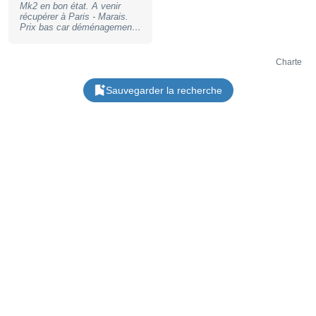
Mk2 en bon état. A venir
récupérer à Paris - Marais.
Prix bas car déménagement.
Détails : Carte PCI, Rack sur
port Propriétaire.
AudioNumérique :
Charte
Convertisseur A/N :
24bits/48kHz. Convertisseur
Sauvegarder la recherche
N/A : 24bits/48kHz. E/S
Analogiques : 8 entrée(s)
Jack 6,35 commutable(s)
+4dBu/-10dBv. 10 sortie(s)
Jack 6,35. Sortie Casque.
E/S Numériques : S/PDIF
Coaxial : 1 entrée(s). S/PDIF
Coaxial : 2 sortie(s). ADAT :
3 entrée(s). ADAT : 3
sortie(s). 3 port(s) TDIF
(Tascam). Synchro
WordClock. Logiciels :
Drivers Windows/9x/2000/XP.
Drivers MacOS/9.x. Drivers
ASIO/WDM/GSIF
(Gigasampler). Offre
Logicielle : AudioDesk.
Remarques : Carte PCI-324
inclue.