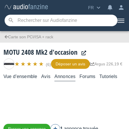
FR
Carte son PCI/ISA + rack
MOTU 2408 Mk2 d'occasion
Déposer un avis
Argus 226,19 €
(6)
Vue d’ensemble
Avis
Annonces
Forums
Tutoriels
1
annonce trouvée
Passer une annonce