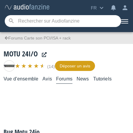
FR
Forums Carte son PCI/ISA + rack
MOTU 24I/O
Déposer un avis
(14)
Vue d’ensemble
Avis
Forums
News
Tutoriels
Bug Motu 24io