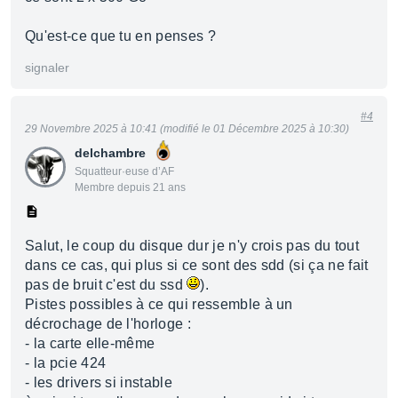
Qu'est-ce que tu en penses ?
signaler
#4
29 Novembre 2025 à 10:41 (modifié le 01 Décembre 2025 à 10:30)
delchambre
Squatteur·euse d’AF
Membre depuis 21 ans
Salut, le coup du disque dur je n'y crois pas du tout
dans ce cas, qui plus si ce sont des sdd (si ça ne fait
pas de bruit c'est du ssd
).
Pistes possibles à ce qui ressemble à un
décrochage de l'horloge :
- la carte elle-même
- la pcie 424
- les drivers si instable