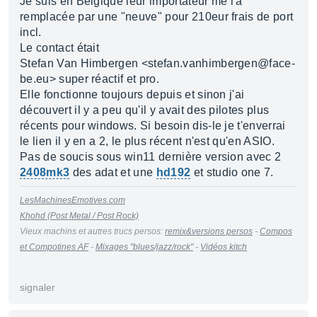
Je suis en Belgique leur importateur me l'a
remplacée par une "neuve" pour 210eur frais de port
incl.
Le contact était
Stefan Van Himbergen <stefan.vanhimbergen@face-
be.eu> super réactif et pro.
Elle fonctionne toujours depuis et sinon j'ai
découvert il y a peu qu'il y avait des pilotes plus
récents pour windows. Si besoin dis-le je t'enverrai
le lien il y en a 2, le plus récent n'est qu'en ASIO.
Pas de soucis sous win11 dernière version avec 2
2408mk3
des adat et une
hd192
et studio one 7.
LesMachinesEmotives.com
Khohd (Post Metal / Post Rock)
Vieux machins et autres trucs persos:
remix&versions persos
-
Compos
et Compotines AF
-
Mixages "blues/jazz/rock"
-
Vidéos kitch
signaler