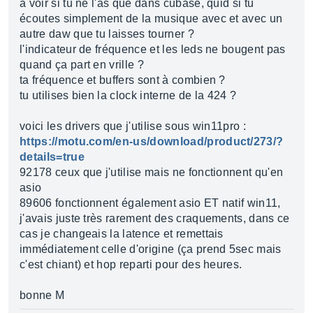
à voir si tu ne l'as que dans cubase, quid si tu
écoutes simplement de la musique avec et avec un
autre daw que tu laisses tourner ?
l'indicateur de fréquence et les leds ne bougent pas
quand ça part en vrille ?
ta fréquence et buffers sont à combien ?
tu utilises bien la clock interne de la 424 ?
voici les drivers que j'utilise sous win11pro :
https://motu.com/en-us/download/product/273/?
details=true
92178 ceux que j'utilise mais ne fonctionnent qu'en
asio
89606 fonctionnent également asio ET natif win11,
j'avais juste très rarement des craquements, dans ce
cas je changeais la latence et remettais
immédiatement celle d'origine (ça prend 5sec mais
c'est chiant) et hop reparti pour des heures.
bonne M