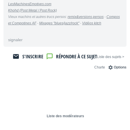
LesMachinesEmotives.com
Khohd (Post Metal / Post Rock)
Vieux machins et autres trucs persos:
remix&versions persos
-
Compos
et Compotines AF
-
Mixages "blues/jazz/rock"
-
Vidéos kitch
signaler
S'INSCRIRE
RÉPONDRE À CE SUJET
< Liste des sujets
Charte
Options
Liste des modérateurs