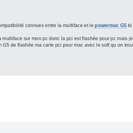
compatibilité connues entre la multiface et le
powermac G5
bi
a multiface sur mon pc donc la pci est flashée pour pc mais je 
n G5 de flashée ma carte pci pour mac avec le soft qu on trou