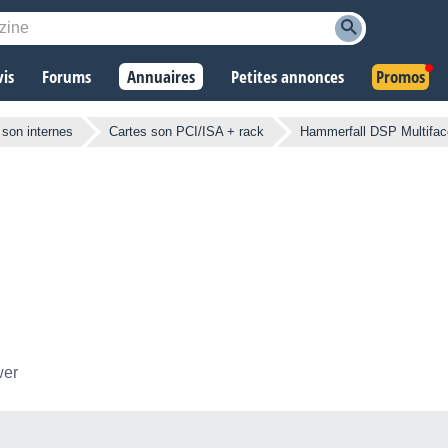
vis
Forums
Annuaires
Petites annonces
Promos
 son internes
Cartes son PCI/ISA + rack
Hammerfall DSP Multifac
wer