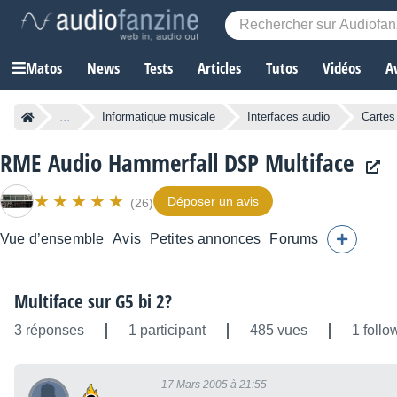
Matos
News
Tests
Articles
Tutos
Vidéos
A
...
Informatique musicale
Interfaces audio
Cartes
RME Audio Hammerfall DSP Multiface
Déposer un avis
(26)
Vue d’ensemble
Avis
Petites annonces
Forums
Multiface sur G5 bi 2?
3 réponses
1 participant
485 vues
1 follo
17 Mars 2005 à 21:55