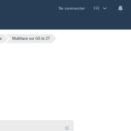
FR
Se connecter
e
Multiface sur G5 bi 2?
#1