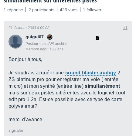
simultanément sur différentes pistes
1 réponse
2 participants
423 vues
1 follower
31 Octobre 2003 à 09:08
#1
guigui67
Posteur·euse AFfranchi·e
Membre depuis 22 ans
Bonjour à tous,
Je voudrais acquérir une
sound blaster audigy
2
ZS platinum pro pour enregistrer ma voie ( entrée
micro) et mon synthé (entrée line)
simultanément
mais sur deux pistes différentes avec le logiciel cool
edit pro 1.2a. Est-ce possible avec ce type de carte
polyvalente?
merci d'avance
signaler