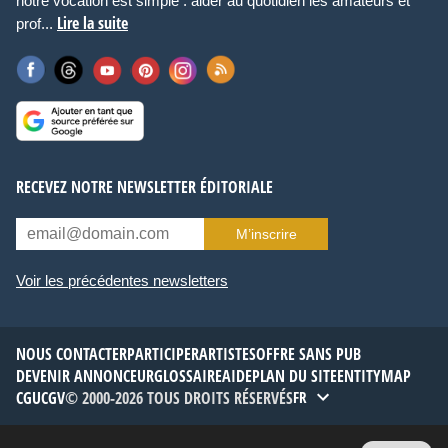
notre vocation est simple : aider au quotidien les amateurs et
Lire la suite
prof...
RECEVEZ NOTRE NEWSLETTER ÉDITORIALE
M’inscrire
Voir les précédentes newsletters
NOUS CONTACTER
PARTICIPER
ARTISTES
OFFRE SANS PUB
DEVENIR ANNONCEUR
GLOSSAIRE
AIDE
PLAN DU SITE
ENTITYMAP
CGU
CGV
© 2000-2026 TOUS DROITS RÉSERVÉS
FR